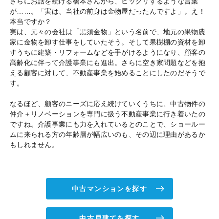
さらにお話を続ける橋本さんから、ビックリするような言葉
が……。「実は、当社の前身は金物屋だったんですよ」。え！
本当ですか？
実は、元々の会社は「黒須金物」という名前で、地元の果物農
家に金物を卸す仕事をしていたそう。そして果樹棚の資材を卸
すうちに建築・リフォームなどを手がけるようになり、顧客の
高齢化に伴って介護事業にも進出。さらに空き家問題などを抱
える顧客に対して、不動産事業を始めることにしたのだそうで
す。
なるほど、顧客のニーズに応え続けていくうちに、中古物件の
仲介＋リノベーションを専門に扱う不動産事業に行き着いたの
ですね。介護事業にも力を入れているとのことで、ショールー
ムに来られる方の年齢層が幅広いのも、その辺に理由があるか
もしれません。
中古マンションを探す
中古戸建てを探す