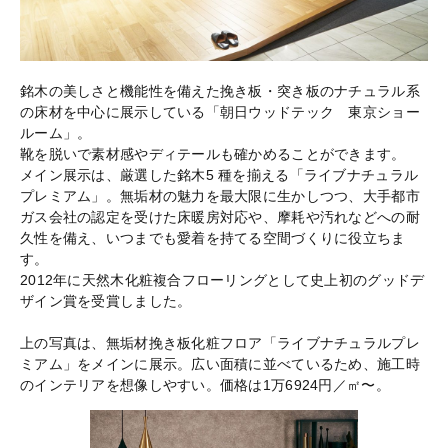
銘木の美しさと機能性を備えた挽き板・突き板のナチュラル系
の床材を中心に展示している「朝日ウッドテック 東京ショー
ルーム」。
靴を脱いで素材感やディテールも確かめることができます。
メイン展示は、厳選した銘木5 種を揃える「ライブナチュラル
プレミアム」。無垢材の魅力を最大限に生かしつつ、大手都市
ガス会社の認定を受けた床暖房対応や、摩耗や汚れなどへの耐
久性を備え、いつまでも愛着を持てる空間づくりに役立ちま
す。
2012年に天然木化粧複合フローリングとして史上初のグッドデ
ザイン賞を受賞しました。
上の写真は、無垢材挽き板化粧フロア「ライブナチュラルプレ
ミアム」をメインに展示。広い面積に並べているため、施工時
のインテリアを想像しやすい。価格は1万6924円／㎡〜。