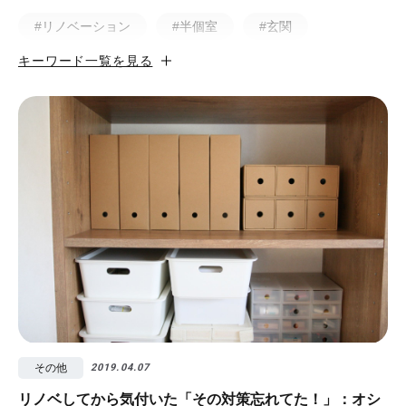
#リノベーション
#半個室
#玄関
キーワード一覧を見る
#小上がり
#ホテルライク
#マンション
#無垢
#猫と暮らす
#50㎡以下
#北欧
#土間
#ビフォア・アフター
#戸建
#中古物件
#ペット
#フルリノベーション
#無垢フローリング
#視覚効果
#予算
#照明
#タイル
#書斎
#洗面所
#リノベ先輩インタビュー
#広みせ！
その他
2019.04.07
リノベしてから気付いた「その対策忘れてた！」：オシ