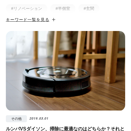
#リノベーション
#半個室
#玄関
キーワード一覧を見る
#小上がり
#ホテルライク
#マンション
#無垢
#猫と暮らす
#50㎡以下
#北欧
#土間
#ビフォア・アフター
#戸建
#中古物件
#ペット
#フルリノベーション
#無垢フローリング
#視覚効果
#予算
#照明
#タイル
#書斎
#洗面所
#リノベ先輩インタビュー
#広みせ！
その他
2019.03.01
ルンバVSダイソン、掃除に最適なのはどちらか？それと