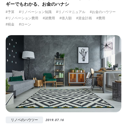
ギーでもわかる、お金のハナシ
#予算
#リノベーション知識
#リノベマニュアル
#お金のハウツー
#リノベーション費用
#諸費用
#借入額
#資金計画
#費用
#税金
#ローン
リノベのハウツー
2019.07.16