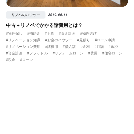
リノベのハウツー
2019.06.11
中古＋リノベでかかる諸費用とは？
#物件探し
#補助金
#予算
#資金計画
#物件選び
#リノベーション知識
#お金のハウツー
#見積り
#ローン申請
#リノベーション費用
#諸費用
#借入額
#金利
#月額
#返済
#資金計画
#フラット35
#リフォームローン
#費用
#住宅ローン
#税金
#ローン