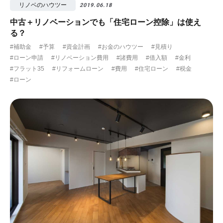
リノベのハウツー
2019.06.18
中古＋リノベーションでも「住宅ローン控除」は使え
る？
#補助金
#予算
#資金計画
#お金のハウツー
#見積り
#ローン申請
#リノベーション費用
#諸費用
#借入額
#金利
#フラット35
#リフォームローン
#費用
#住宅ローン
#税金
#ローン