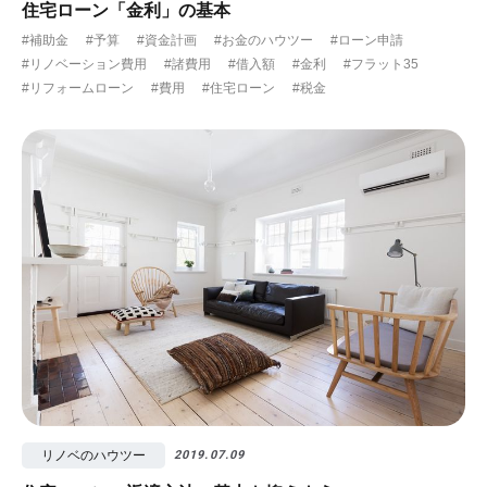
住宅ローン「金利」の基本
#補助金
#予算
#資金計画
#お金のハウツー
#ローン申請
#リノベーション費用
#諸費用
#借入額
#金利
#フラット35
#リフォームローン
#費用
#住宅ローン
#税金
リノベのハウツー
2019.07.09