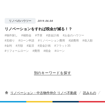
リノベのハウツー
2019.06.04
リノベーションをすれば税金が減る！？
#物件探し
#補助金
#予算
#資金計画
#お金のハウツー
#見積り
#ローン申請
#リノベーション費用
#諸費用
#借入額
#金利
#月額
#返済
#資金計画
#フラット35
#リフォームローン
#費用
#税金
#ローン
別のキーワードを探す
リノベーション・中古物件仲介 リノベ不動産
読みもの
p