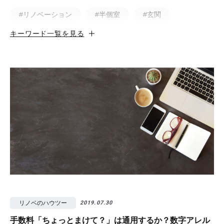
#リノベーション
#半個室
#玄関
キーワード一覧を見る
#小上がり
#ホテルライク
#マンション
#無垢
#猫と暮らす
#50㎡以下
#北欧
#土間
#ビフォア・アフター
#戸建
#中古物件
#ペット
#フルリノベーション
#無垢フローリング
#視覚効果
#予算
#照明
#タイル
#書斎
#洗面所
#リノベ先輩インタビュー
#広みせ！
リノベのハウツー
2019.07.30
手数料「ちょっとまけて？」は通用するか？数字アレル