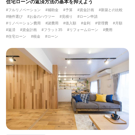
住宅ローンの返済方法の基本を抑えよう
#フルリノベーション
#補助金
#予算
#資金計画
#新築との比較
#物件選び
#お金のハウツー
#見積り
#ローン申請
#リノベーション費用
#諸費用
#借入額
#金利
#管理費
#月額
#返済
#資金計画
#フラット35
#リフォームローン
#費用
#住宅ローン
#税金
#ローン