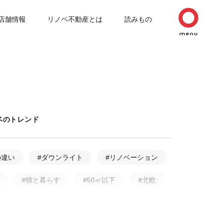
店舗情報
リノベ不動産とは
読みもの
ベのトレンド
の違い
#ダウンライト
#リノベーション
#猫と暮らす
#50㎡以下
#北欧
ルリノベーション
#無垢フローリング