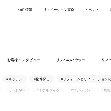
物件情報
リノベーション事例
イベント
お客様インタビュー
リノベのハウツー
リノ
#キッチン
#物件探し
#リフォームとリノベーション
#小上がり
#ホテルライク
#マンション
#無垢
ア・アフター
#戸建
#中古物件
#ペット
#フ