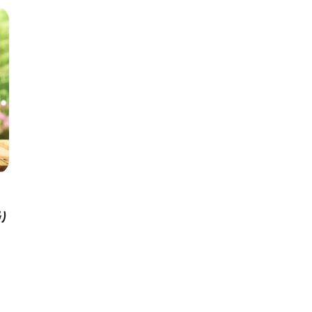
算
#照明
#タイル
#書斎
#洗面所
#リ
り