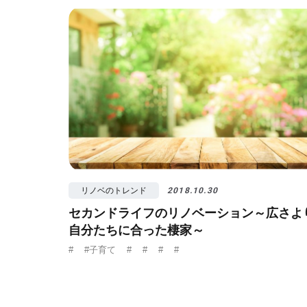
#視覚効果
#予
リノベのトレンド
2018.10.30
セカンドライフのリノベーション～広さよ
自分たちに合った棲家～
#
#子育て
#
#
#
#