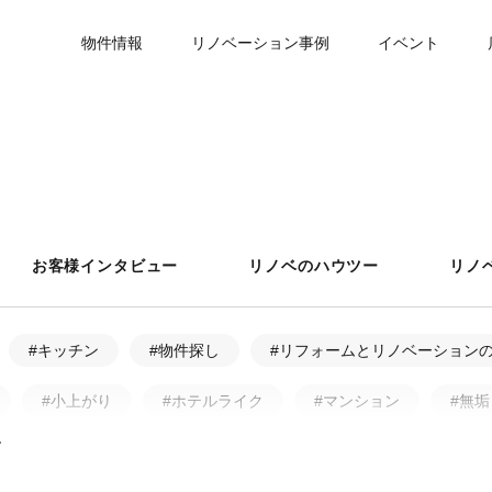
物件情報
リノベーション事例
イベント
お客様インタビュー
リノベのハウツー
リノ
#キッチン
#物件探し
#リフォームとリノベーション
#小上がり
#ホテルライク
#マンション
#無垢
ア・アフター
#戸建
#中古物件
#ペット
#フ