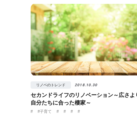
#視覚効果
#予
リノベのトレンド
2018.10.30
セカンドライフのリノベーション～広さよ
自分たちに合った棲家～
#
#子育て
#
#
#
#