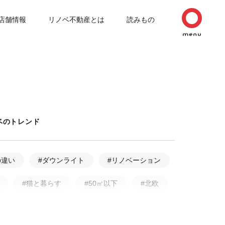
店舗情報
リノベ不動産とは
読みもの
ベのトレンド
の違い
#ダウンライト
#リノベーション
#猫と暮らす
#50㎡以下
#北欧
ルリノベーション
#無垢フローリング