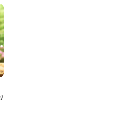
算
#照明
#タイル
#書斎
#洗面所
#リ
り