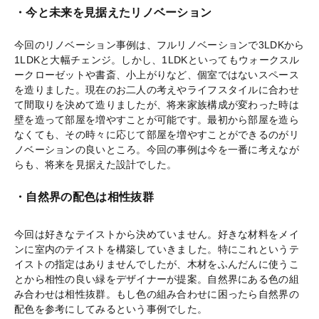
・今と未来を見据えたリノベーション
今回のリノベーション事例は、フルリノベーションで3LDKから
1LDKと大幅チェンジ。しかし、1LDKといってもウォークスル
ークローゼットや書斎、小上がりなど、個室ではないスペース
を造りました。現在のお二人の考えやライフスタイルに合わせ
て間取りを決めて造りましたが、将来家族構成が変わった時は
壁を造って部屋を増やすことが可能です。最初から部屋を造ら
なくても、その時々に応じて部屋を増やすことができるのがリ
ノベーションの良いところ。今回の事例は今を一番に考えなが
らも、将来を見据えた設計でした。
・自然界の配色は相性抜群
今回は好きなテイストから決めていません。好きな材料をメイ
ンに室内のテイストを構築していきました。特にこれというテ
イストの指定はありませんでしたが、木材をふんだんに使うこ
とから相性の良い緑をデザイナーが提案。自然界にある色の組
み合わせは相性抜群。もし色の組み合わせに困ったら自然界の
配色を参考にしてみるという事例でした。