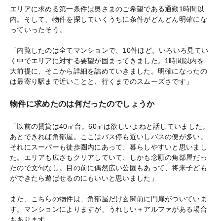
エリアに求める第一条件は奥さまのご希望である通勤1時間以
内。そして、物件を探していくうちに条件がどんどん明確にな
っていったそう。
「内覧したのは全てマンションで、10件ほど。いろいろ見てい
く中でエリアに対する要望が固まってきました。1時間以内を
大前提に、そこから詳細を詰めていきました。明確になったの
は最寄り駅まで近いことと、行くまでのスムーズさです」
物件に求めたのは何だったのでしょうか
「以前の賃貸は40㎡台。60㎡は欲しいよねと話していました。
あとできれば角部屋。ここはバス停も近いしバスの便が多い。
それにスーパーも徒歩圏内にあって、暮らしやすいと思いまし
た。エリアも広さもクリアしていて、しかも念願の角部屋だっ
たので文句なし。目の前に偶然広い公園もあって、将来子ども
ができたら遊ばせるのにもいいと思いました」
また、こちらの物件は、角部屋だけ玄関前に門扉がついていま
す。マンションによりますが、うれしい＋アルファがある場合
もあります。