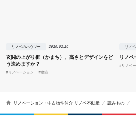
リノベのハウツー
リノベ
2020.02.20
玄関の上がり框（かまち）、高さとデザインをど
リノベ
う決めますか？
#リノベ
#リノベーション
#建築
リノベーション・中古物件仲介 リノベ不動産
読みもの