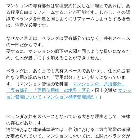
マンションの専有部分は管理規約に反しない範囲であれば、あ
る程度自由にリフォームすることが可能です。しかし、その認
識でベランダを部屋と同じようにリフォームしようとする場合
は、注意が必要です。
なぜかと言えば、ベランダは専有部分ではなく、共有スペース
の一部だからです。
要するに、マンションの廊下や玄関と同じような扱いになるた
め、住民が勝手に手を加えることができません。
ベランダは、あくまでも共有スペースでありつつ、住民の占有
的な使用が認められた「専用部分」という括りになっていま
す。（マンション管理の教科書
マンションの「共用部分」
「専有部分」「専用使用権」の境界・区分
・国土交通省
マンシ
ョン管理について（マンション標準管理規約）
）
ベランダが共有スペースとなっている大きな理由として、法律
の存在があります。
消防法および建築基準法では、住宅における二方向避難の確保
が定められていて、マンションにおいては、玄関とベランダが