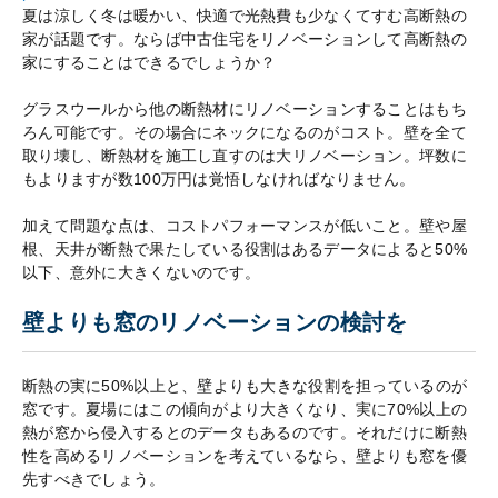
夏は涼しく冬は暖かい、快適で光熱費も少なくてすむ高断熱の
家が話題です。ならば中古住宅をリノベーションして高断熱の
家にすることはできるでしょうか？
グラスウールから他の断熱材にリノベーションすることはもち
ろん可能です。その場合にネックになるのがコスト。壁を全て
取り壊し、断熱材を施工し直すのは大リノベーション。坪数に
もよりますが数100万円は覚悟しなければなりません。
加えて問題な点は、コストパフォーマンスが低いこと。壁や屋
根、天井が断熱で果たしている役割はあるデータによると50%
以下、意外に大きくないのです。
壁よりも窓のリノベーションの検討を
断熱の実に50%以上と、壁よりも大きな役割を担っているのが
窓です。夏場にはこの傾向がより大きくなり、実に70%以上の
熱が窓から侵入するとのデータもあるのです。それだけに断熱
性を高めるリノベーションを考えているなら、壁よりも窓を優
先すべきでしょう。