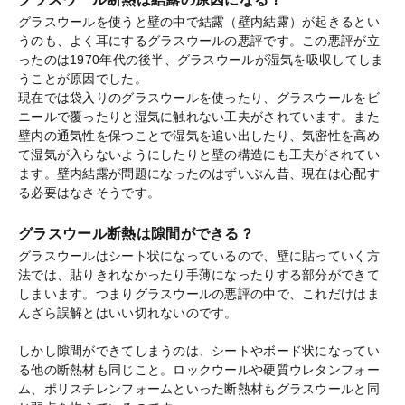
グラスウールを使うと壁の中で結露（壁内結露）が起きるとい
うのも、よく耳にするグラスウールの悪評です。この悪評が立
ったのは1970年代の後半、グラスウールが湿気を吸収してしま
うことが原因でした。
現在では袋入りのグラスウールを使ったり、グラスウールをビ
ニールで覆ったりと湿気に触れない工夫がされています。また
壁内の通気性を保つことで湿気を追い出したり、気密性を高め
て湿気が入らないようにしたりと壁の構造にも工夫がされてい
ます。壁内結露が問題になったのはずいぶん昔、現在は心配す
る必要はなさそうです。
グラスウール断熱は隙間ができる？
グラスウールはシート状になっているので、壁に貼っていく方
法では、貼りきれなかったり手薄になったりする部分ができて
しまいます。つまりグラスウールの悪評の中で、これだけはま
んざら誤解とはいい切れないのです。
しかし隙間ができてしまうのは、シートやボード状になってい
る他の断熱材も同じこと。ロックウールや硬質ウレタンフォー
ム、ポリスチレンフォームといった断熱材もグラスウールと同