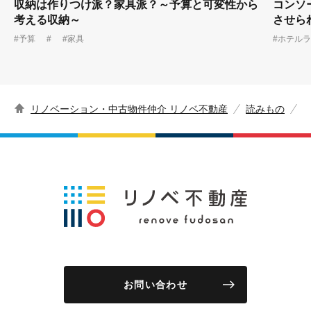
収納は作りつけ派？家具派？～予算と可変性から
コンソ
考える収納～
させら
#予算
#
#家具
#ホテル
リノベーション・中古物件仲介 リノベ不動産
読みもの
お問い合わせ