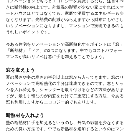
リノベーションでもっとエコロジーを意識するなら、注目すべ
きは断熱性の向上です。外気温の影響が少ない家にすればスマ
ートハウスほどではなくても、家庭で消費するエネルギーも少
なくなります。光熱費の削減がねらえますから財布にもやさし
いリノベーションになりますし、マンションで実現できるのも
うれしいポイントです。
今ある住宅をリノベーションで高断熱化するポイントは「窓」
「断熱材」「ドア」の3つになります。中でもコストパフォー
マンスが高いリノベは窓に手を加えることでしょう。
窓を変えよう
夏の暑さや冬の寒さの半分以上は窓から入ってきます。窓のリ
ノベーションで高断熱化の半分は達成できるのです。窓とサッ
シを入れ替える、シャッターを取り付けるなどの方法がありま
すが、最も手軽なのが内窓を付けて二重窓にする方法、今ある
窓も利用しますからエコロジー的でもあります。
断熱材を入れよう
壁の断熱材に手を加えるというのも、外気の影響を少なくする
ための良い方法です。中でも断熱材を追加するというのはマン