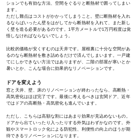
ションでも有効な方法、空間をぐるりと断熱材で囲ってしまい
ます。
ただし難点はコストがかかってしまうこと。壁に断熱材を入れ
るならばいったん壁をはがしてから断熱材を入れて、また新し
く壁を造る必要があるのです。1平方メートルで1万円程度は覚
悟しなければならないでしょう。
比較的価格が安くすむのは天井です。屋根裏に十分な空間があ
るのなら断熱材を敷き詰めるだけで済んでしまいます。一戸建
てにしかできない方法ではありますが、二階の部屋が寒いとか
暑いとか、こんな場合に効果的なリノベーションです。
ドアを変えよう
窓と天井、壁、床のリノベーションが終わったなら、高断熱・
高気密化はほぼ完了です。最後に考えるべきは玄関ドア、近年
ではドアの高断熱・高気密化も進んでいます。
ただし、こちらは高額な割にはあまり効果が見込めないもの。
ドアから出ていったり入ったりする外気はわずかなのです。外
観やスマートロック化による防犯性、利便性の向上のほうが期
待できるリノベーションになります。