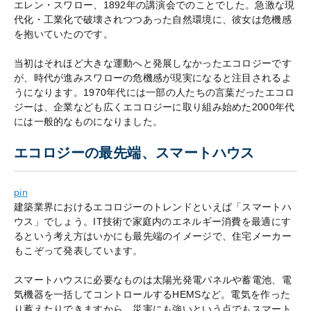
エレン・スワロー、1892年の講演会でのことでした。急激な現
代化・工業化で破壊されつつあった自然環境に、彼女は危機感
を抱いていたのです。
当初はそれほど大きな運動へと発展しなかったエコロジーです
が、時代が進みスワローの危機感が現実になると注目されるよ
うになります。1970年代には一部の人たちの言葉だったエコロ
ジーは、企業なども広くエコロジーに取り組み始めた2000年代
には一般的なものになりました。
エコロジーの最先端、スマートハウス
pin
建築業界におけるエコロジーのトレンドといえば「スマートハ
ウス」でしょう。IT技術で家庭内のエネルギー消費を最適にす
るという考え方はいかにも最先端のイメージで、住宅メーカー
もこぞって発表しています。
スマートハウスに必要なものは太陽光発電パネルや蓄電池、電
気機器を一括してコントロールするHEMSなど。電気を作った
り蓄えたりできますから、災害にも強いという点でもスマート