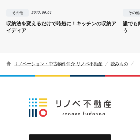
その他
その他
2017.09.01
収納法を変えるだけで時短に！キッチンの収納ア
誰でも
イディア
う
リノベーション・中古物件仲介 リノベ不動産
読みもの