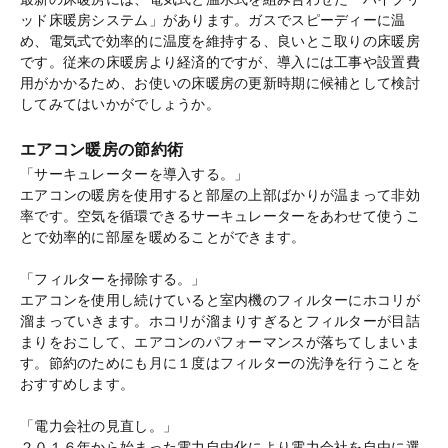
ッド床暖房システム」があります。ガスでスピーディーに温
め、電気式で効率的に温度を維持する、良いとこ取りの床暖房
です。従来の床暖房より経済的ですが、導入には工事や設置費
用がかかるため、お使いの床暖房の更新時期に候補として検討
してみてはいかがでしょうか。
エアコン暖房の節約術
「サーキュレーターを導入する。」
エアコンの暖房を使用すると部屋の上部ばかりが温まって非効
率です。空気を循環できるサーキュレーターをあわせて使うこ
とで効率的に部屋を暖めることができます。
「フィルターを掃除する。」
エアコンを使用し続けていると室内機のフィルターにホコリが
溜まっていきます。ホコリが溜まりすぎるとフィルターが目詰
まりをおこして、エアコンのパフォーマンスが落ちてしまいま
す。節約のためにも月に１度はフィルターの洗浄を行うことを
おすすめします。
「電力会社の見直し。」
２０１６年から始まった電力自由化により電力会社を自由に選