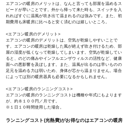
エアコンの暖房のメリットは、なんと言っても部屋を温めるス
ピードが早いことです。外から帰って来た時も、スイッチを入
れればすぐに温風が吹き出て温まれるのは強みです。また、初
期費用も床暖房に比べると安く済むのは嬉しいところ。
<エアコン暖房のデメリット>
エアコンの暖房のデメリットは、空気が乾燥しやすいことで
す。エアコンの暖房は乾燥した風が絶えず吹き付けるため、部
屋の湿度が低くなって乾燥してしまいます。空気が乾燥してい
ると、のどの痛みやインフルエンザウィルスの活性など、健康
面への悪影響を及ぼします。また、温風が出るのは早いものの
足元を温める力は弱いため、身体が芯から温まりません。場合
によっては別の暖房器具も必要になるかもしれません。
<エアコン暖房のランニングコスト>
エアコンの暖房のランニングコストは機種や年式にもよります
が、約８１００円／月です。
※１日１０時間使用した場合。
ランニングコスト(光熱費)がお得なのはエアコンの暖房