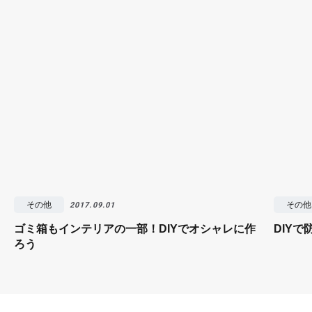
その他
その他
2017.09.01
ゴミ箱もインテリアの一部！DIYでオシャレに作
DIY
ろう