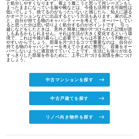
と処分しやすくなります。着よう履こうと思って何シーズンもし
まったままになっている服や靴などは、今後も活用する可能性は
低いでしょう。捨てるのがもったいないと感じたら、知人に譲る
かオークションなどに出品するという方法もあります。家の広さ
と、自分が持てる物のキャパシティーを考えて、オーバーしてい
ると思った分は思い切りよく処分するのがポイントです。 引っ
越しなどをしたときは、意外と簡単に物が片づけられた記憶が誰
しもあるかもしれません。それは生活が大きく変化するという環
境で、これは今後の暮らしに必要でこちらは不要という判断がし
やすいからでしょう。部屋を片づけるコツで重要なのは、自分が
持てる物のキャパシティーを考えて小まめに整理し、容量をオー
バーしないように適宜捨てていくことです。生活にも張りが出る
すっきりした部屋を作るために、上手に片づける習慣を身につけ
ましょう。 "
中古マンションを探す
中古戸建てを探す
リノベ向き物件を探す