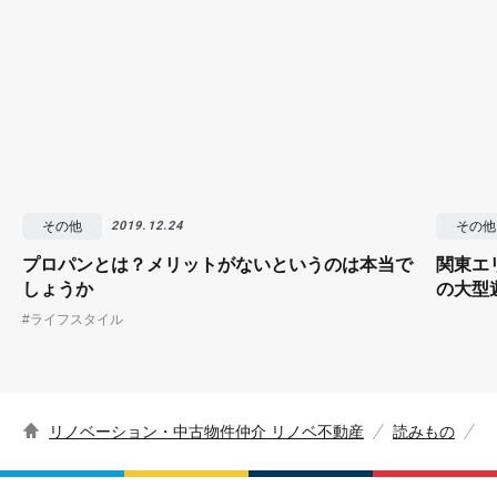
その他
その他
2019.12.24
プロパンとは？メリットがないというのは本当で
関東エ
しょうか
の大型
#ライフスタイル
リノベーション・中古物件仲介 リノベ不動産
読みもの