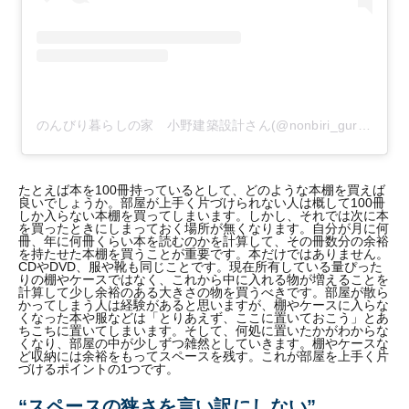
のんびり暮らしの家 小野建築設計さん(@nonbiri_gurashi)がシェアした投稿
たとえば本を100冊持っているとして、どのような本棚を買えば
良いでしょうか。部屋が上手く片づけられない人は概して100冊
しか入らない本棚を買ってしまいます。しかし、それでは次に本
を買ったときにしまっておく場所が無くなります。自分が月に何
冊、年に何冊くらい本を読むのかを計算して、その冊数分の余裕
を持たせた本棚を買うことが重要です。本だけではありません。
CDやDVD、服や靴も同じことです。現在所有している量ぴった
りの棚やケースではなく、これから中に入れる物が増えることを
計算して少し余裕のある大きさの物を買うべきです。部屋が散ら
かってしまう人は経験があると思いますが、棚やケースに入らな
くなった本や服などは「とりあえず、ここに置いておこう」とあ
ちこちに置いてしまいます。そして、何処に置いたかがわからな
くなり、部屋の中が少しずつ雑然としていきます。棚やケースな
ど収納には余裕をもってスペースを残す。これが部屋を上手く片
づけるポイントの1つです。
“スペースの狭さを言い訳にしない”