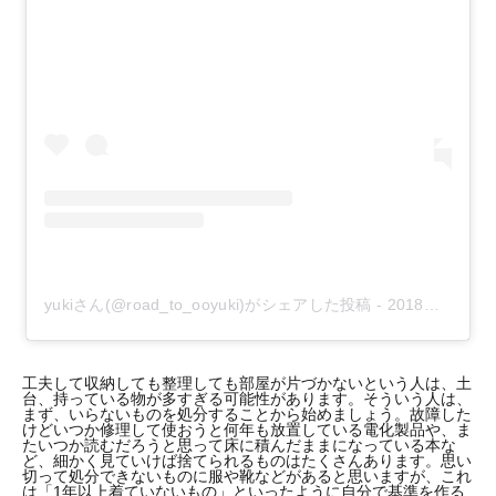
yukiさん(@road_to_ooyuki)がシェアした投稿
-
2018年 7月月12日午後3時04分PDT
工夫して収納しても整理しても部屋が片づかないという人は、土
台、持っている物が多すぎる可能性があります。そういう人は、
まず、いらないものを処分することから始めましょう。故障した
けどいつか修理して使おうと何年も放置している電化製品や、ま
たいつか読むだろうと思って床に積んだままになっている本な
ど、細かく見ていけば捨てられるものはたくさんあります。思い
切って処分できないものに服や靴などがあると思いますが、これ
は「1年以上着ていないもの」といったように自分で基準を作る