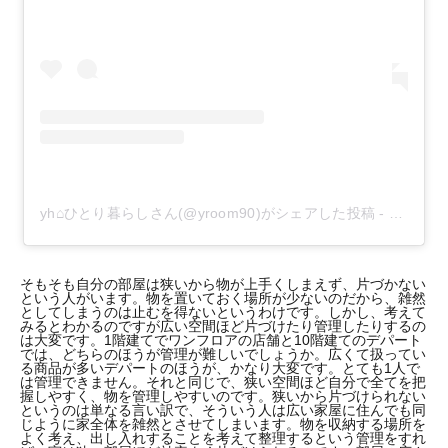
yh⌂ひとり暮らしさん(@yroom90)がシェアした投稿
-
2018年
そもそも自分の部屋は狭いから物が上手くしまえず、片づかない
という人がいます。物を置いておく場所が少ないのだから、雑然
としてしまうのは止むを得ないというわけです。しかし、考えて
みるとわかるのですが広い空間ほど片づけたり管理したりするの
は大変です。1階建てでワンフロアの店舗と10階建てのデパート
では、どちらのほうが管理が難しいでしょうか。広くて扱ってい
る商品が多いデパートのほうが、かなり大変です。とても1人で
は管理できません。それと同じで、狭い空間ほど自分で全てを把
握しやすく、物を管理しやすいのです。狭いから片づけられない
というのは単なる言い訳で、そういう人は広い家屋に住んでも同
じように家全体を雑然とさせてしまいます。物を収納する場所を
よく考え、出し入れすることを考えて整理するという管理をすれ