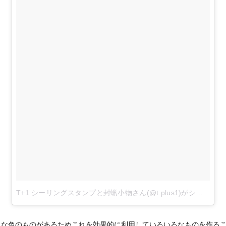
T+1 シーリングスタンプと封蝋小物さん(@t.plus1)がシェアした投稿
々な色のものがあるためこれを効果的に利用していろいろなものを作るこ