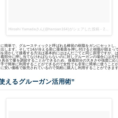
Hiroshi Yamadaさん(@hansan164)がシェアした投稿
-
2018年 8月月18日午後6時49分PDT
常に簡単で、グルースティックと呼ばれる棒状の樹脂をガンにセットし
出します。そして14が冷える前に接着面を押し付けると樹脂が固まっ
剤を溶かして接着する方法は基本的にははんだごてと同じ原理ですが、
接着部分に押し当てなければならないのに対しグルーガンの場合には片
き具合で量を調節することができるため、接着部分の大きさや強度に応
片手で簡単に利用することができるので女性でも非常に簡単に使うこと
常に安い価格で販売されているので気軽に購入し利用することができま
使えるグルーガン活用術”