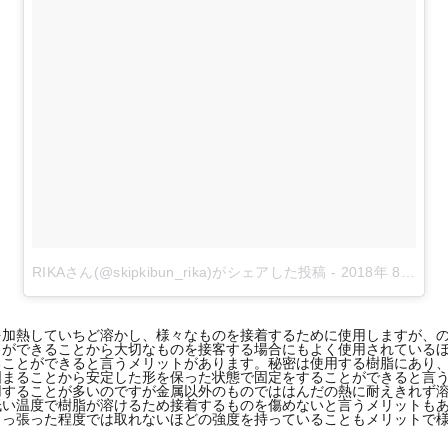
RIKAさん(@skipkibun_rika)がシェアした投稿
-
2018年 8月月19日午後6時05分PDT
を加熱していちど溶かし、様々なものを接着するために使用しますが、
とができることから大切なものを接客する場合にもよく使用されている
ることができると言うメリットがあります。秘密は使用する樹脂にあり
固まることから安定した形を保った状態で固定をすることができると言
用することが多いのですが金属以外のものでははんだの熱に耐えきれず
低い温度で樹脂が溶けるため接着するものを傷めないと言うメリットも
引っ張った程度では取れないほどの強度を持っていることもメリットで