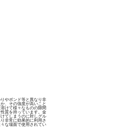
のりやボンド等と異なり非
ほか、その強度が高いこと
、溶けて様々なものの隙間
う性質を持っています。金
溶けてしまうのに対しグル
あり非常に効果的に利用さ
様々な場面で使用されてい