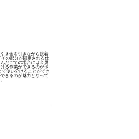
、引き金を引きながら接着
てその部分が固定される仕
はんだごての場合には金属
付ける作業ができるのがポ
じて使い分けることができ
ができるのが魅力となって
す。