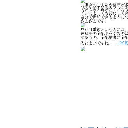
共働きのご夫婦や留守が
できる据え置きタイプのも
インによっても変わって
自分で押印できるように
さまざまです。
見た目重視という人には
戸建用の宅配ボックスの
するもの。宅配業者に宅
るとよいですね。
（写真5