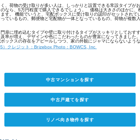
多く、荷物の受け取りが多い人は、しっかりと設置できる常設タイプが
のなら、5万円程度で購入できるでしょう。
価格は大きさのほかに、
きます。
機能でいうと、宅配ボックスに受け取りの認印がセットされて
なっているもの、郵便物と宅配物が一体となっているもの、荷物が複数
、門扉に埋め込むタイプや壁に取り付けるタイプがスッキリとしておす
普及率が増え、デザインや色にこだわったものが豊富になってきました
配ボックスの存在をアピールしつつ、家の外観にジャマにならないよう
）クレジット：Brizebox Photo：BOWCS, Inc.
中古マンションを探す
中古戸建てを探す
リノベ向き物件を探す