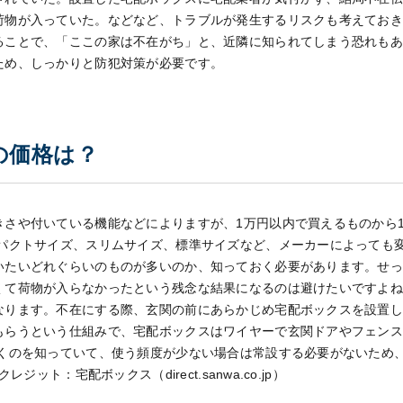
荷物が入っていた。
などなど、トラブルが発生するリスクも考えてお
ることで、「ここの家は不在がち」と、近隣に知られてしまう恐れも
ため、しっかりと防犯対策が必要です。
の価格は？
きさや付いている機能などによりますが、1万円以内で買えるものから1
パクトサイズ、スリムサイズ、標準サイズなど、メーカーによっても
いたいどれぐらいのものが多いのか、知っておく必要があります。
せ
くて荷物が入らなかったという残念な結果になるのは避けたいですよ
なります。
不在にする際、玄関の前にあらかじめ宅配ボックスを設置
もらうという仕組みで、宅配ボックスはワイヤーで玄関ドアやフェン
くのを知っていて、使う頻度が少ない場合は常設する必要がないため
レジット：宅配ボックス（direct.sanwa.co.jp）