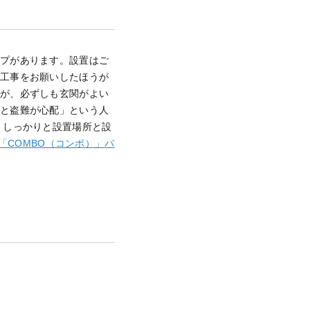
イプがあります。
設置はご
に工事をお願いしたほうが
すが、必ずしも玄関がよい
だと盗難が心配」という人
。しっかりと設置場所と設
「COMBO（コンボ）」パ