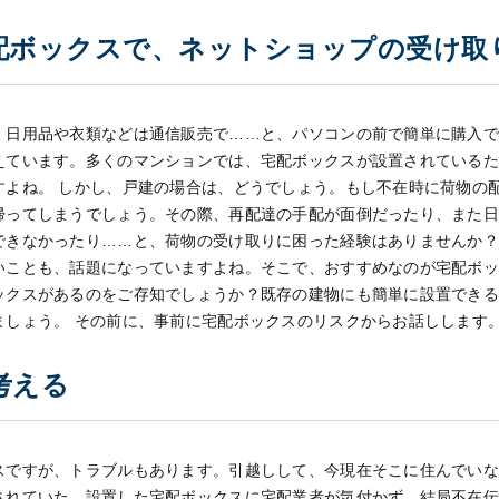
配ボックスで、ネットショップの受け取
、日用品や衣類などは通信販売で……と、パソコンの前で簡単に購入
えています。
多くのマンションでは、宅配ボックスが設置されている
すよね。
しかし、戸建の場合は、どうでしょう。
もし不在時に荷物の
帰ってしまうでしょう。
その際、再配達の手配が面倒だったり、また
できなかったり……と、荷物の受け取りに困った経験はありませんか
いことも、話題になっていますよね。
そこで、おすすめなのが宅配ボ
ックスがあるのをご存知でしょうか？
既存の建物にも簡単に設置でき
ましょう。
その前に、事前に宅配ボックスのリスクからお話しします
考える
スですが、トラブルもあります。
引越しして、今現在そこに住んでい
されていた。
設置した宅配ボックスに宅配業者が気付かず、結局不在