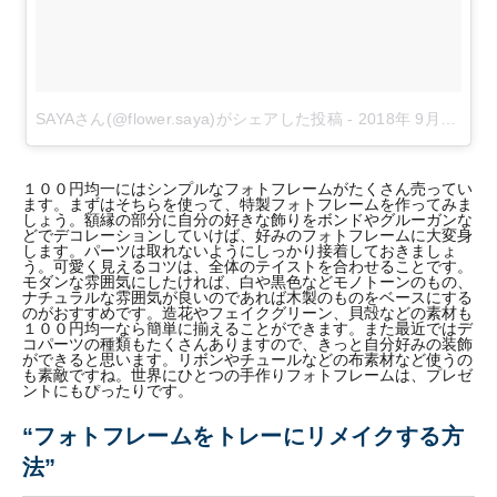
SAYAさん(@flower.saya)がシェアした投稿
-
2018年 9月月7日午後6時27分PDT
１００円均一にはシンプルなフォトフレームがたくさん売ってい
ます。まずはそちらを使って、特製フォトフレームを作ってみま
しょう。額縁の部分に自分の好きな飾りをボンドやグルーガンな
どでデコレーションしていけば、好みのフォトフレームに大変身
します。パーツは取れないようにしっかり接着しておきましょ
う。可愛く見えるコツは、全体のテイストを合わせることです。
モダンな雰囲気にしたければ、白や黒色などモノトーンのもの、
ナチュラルな雰囲気が良いのであれば木製のものをベースにする
のがおすすめです。造花やフェイクグリーン、貝殻などの素材も
１００円均一なら簡単に揃えることができます。また最近ではデ
コパーツの種類もたくさんありますので、きっと自分好みの装飾
ができると思います。リボンやチュールなどの布素材など使うの
も素敵ですね。世界にひとつの手作りフォトフレームは、プレゼ
ントにもぴったりです。
“フォトフレームをトレーにリメイクする方
法”