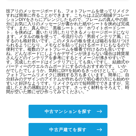
技アリのメッセージボードも、フォトフレームを使ってリメイク
すれば簡単に作ることができます。こちらは上記の額縁デコレー
ションDIYをさらにアレンジしたもので、フレームの真ん中の部
分にお気に入りのメッセージが書かれた紙やシートを挟めば完成
です。また、真ん中に「黒板シート」や「ホワイトボードシー
ト」を挟めば、書いたり消したりできるメッセージボードになり
ます。メタルの板を使って、今流行りの「男前インテリア風」に
するのも格好良いです。このメタルの板を使えば磁石を貼りつけ
られるようになり、メモなどを貼っておけるボードにもなるので
便利です。複数のフォトフレームを蝶番で付けるのも良いです
ね。どんなボードにしようかデザインが決まらない場合は雑貨屋
さんなどのインテリアを参考にするとイメージが沸きやすいで
す。完成したボードはインテリアにしても良いですし、結婚式や
パーティーのウエルカムボードにするのもおすすめです。 いか
がでしたでしょうか。気軽にDIYを始めるきっかけとして、この
フォトフレームリメイクに挑戦する方も多くいます。簡単に、自
分好みのデザインのアイテムが作れるので初心者の方にも始めや
すいと好評なようです。リメイクなので短時間でできますが、完
成したときの感動はひとしおです。さっそく材料をそろえて、時
間が空いた際にぜひ作ってみてください。"
中古マンションを探す
中古戸建てを探す