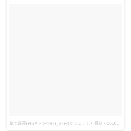
路地裏屋reksさん(@reks_alley)がシェアした投稿
-
2018年 3月月19日午前1時16分PDT