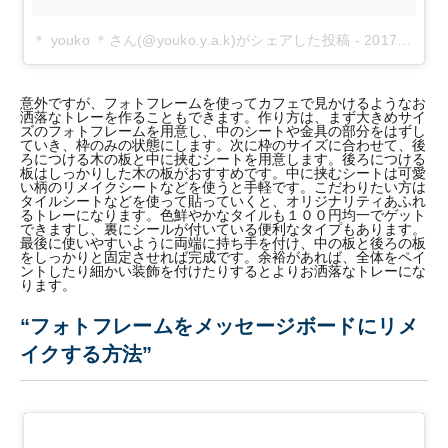
＊ youko ＊さん(@youko.y.a.k)がシェアした投稿
-
2017年 6月月18日午後11時47分PDT
意外ですが、フォトフレームを使ってカフェで見かけるようなお
洒落なトレーを作ることもできます。作り方は、まず大きめサイ
ズのフォトフレームを用意し、中のシートや金具の部分をはずし
ていき、枠のみの状態にします。次に枠のサイズに合わせて、後
ろにつける木の板と中に挟むシートを用意します。後ろにつける
板はしっかりした木の板がおすすめです。中に挟むシートは可愛
い柄のリメイクシートなどを使うと手軽です。こだわりたい方は
タイルシートなどを使って貼っていくと、オリジナリティあふれ
るトレーになります。色鮮やかなタイルも１００円均一でゲット
できますし、裏にシールが付いている便利なタイプもあります。
最後に使いやすいように両端に持ち手を付け、中の板と後ろの板
をしっかりと固定させれば完成です。余裕があれば、全体をペイ
ントしたり細かい装飾を付けたりするとよりお洒落なトレーにな
ります。
“フォトフレームをメッセージボードにリメ
イクする方法”