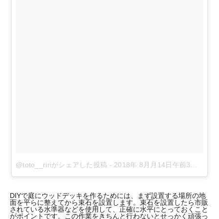
@toto__ririがシェアした投稿
-
2018年 8月月14日午前3時12分PDT
DIYで庭にウッドデッキを作るためには、まず設置する場所の地
面を平らに整えてから束石を設置します。束石を設置したら市販
されている水準器などを使用して、正確に水平にとっておくこと
がポイントです。この作業をきちんと行わないとせっかく頑張っ