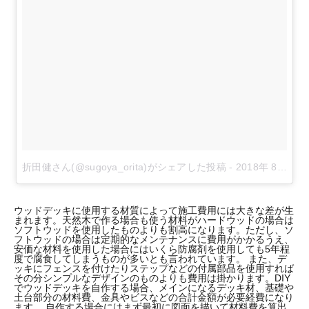
折田健さん(@sugoya_orita)がシェアした投稿
-
2018年 8月月5日午前4時59分PDT
ウッドデッキに使用する材質によって施工費用には大きな差が生
まれます。天然木で作る場合も使う材料がハードウッドの場合は
ソフトウッドを使用したものよりも割高になります。ただし、ソ
フトウッドの場合は定期的なメンテナンスに費用がかかるうえ、
安価な材料を使用した場合にはいくら防腐剤を使用しても5年程
度で腐食してしまうものが多いとも言われています。 また、デ
ッキにフェンスを付けたりステップなどの付属部品を使用すれば
その分シンプルなデザインのものよりも費用は掛かります。DIY
でウッドデッキを自作する場合、メインになるデッキ材、基礎や
土台部分の材料費、金具やビスなどの合計金額が必要経費になり
ます。 自作する場合にはまず最初に図面を描いて材料費を算出