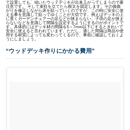
て設置しても、傾いたウッドデッキが出来上がってしまうので要
注意です。 そして束柱を立てたら根太を固定します。その後曲
がりを修正しながら床を貼っていくのですが、この時に安全に使
える事を意識して貼ってゆくことが大切です。例えばデッキの上
に置くガーデンチェアーの足などが挟まらない、子供の足が挟ま
らないなどを意識して間隔を設定するようにするのがポイントで
す。具体的にはデッキ材の間隔を5～7mm以下にするときれいで
安全に使えると言われています。ただし、適した間隔は商品や使
用する材質によっても変わってくるので、事前に確認しておくよ
うにしましょう。
“ウッドデッキ作りにかかる費用”