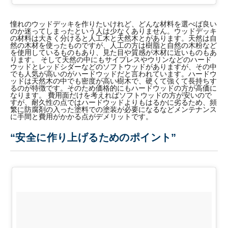
憧れのウッドデッキを作りたいけれど、どんな材料を選べば良い
のか迷ってしまったという人は少なくありません。ウッドデッキ
の材料は大きく分けると人工木と天然木とがあります。天然は自
然の木材を使ったものですが、人工の方は樹脂と自然の木粉など
を使用しているものもあり、見た目や質感が木材に近いものもあ
ります。 そして天然の中にもサイプレスやウリンなどのハード
ウッドとレッドシダーなどのソフトウッドがありますが、その中
でも人気が高いのがハードウッドだと言われています。ハードウ
ッドは天然木の中でも密度が高い樹木で、硬くて強くて長持ちす
るのが特徴です。そのため価格的にもハードウッドの方が高価に
なります。 費用面だけを考えればソフトウッドの方が安いので
すが、耐久性の点ではハードウッドよりもはるかに劣るため、頻
繁に防腐剤の入った塗料での塗装が必要になるなどメンテナンス
に手間と費用がかかる点がデメリットです。
“安全に作り上げるためのポイント”