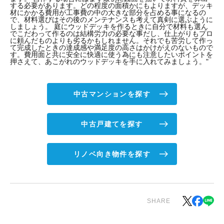
する必要があります。どの程度の面積かにもよりますが、デッキ
材にかかる費用が工事費の中の大きな部分を占める事になるの
で、材料選びはその後のメンテナンスも考えて真剣に選ぶように
しましょう。 庭にウッドデッキを作るときに自分で材料も選ん
でこだわって作るのは結構労力の必要な事だし、仕上がりもプロ
に頼んだものよりも劣るかもしれません。それでも苦労して作っ
て完成したときの達成感や満足度の高さはかけがえのないもので
す。費用面と共に安全に快適に使う為にも注意したいポイントを
押さえて、あこがれのウッドデッキを手に入れてみましょう。"
中古マンションを探す
中古戸建てを探す
リノベ向き物件を探す
SHARE