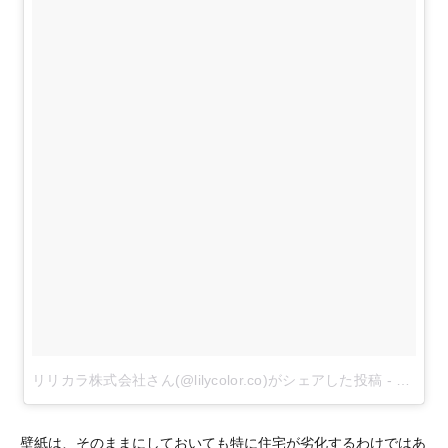
リリカラ株式会社さん(@lilycolor.co)がシェアした投稿
-
2018
壁紙は、そのままにしておいても特に住宅が劣化するわけではあ