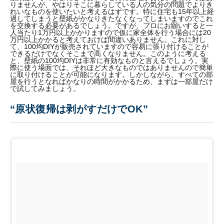
りませんが、やはりそこに暮らしている人の気分の問題でよりき
れいなものを使いたいと考えるはずです。特に住宅も15年以上経
過してしまうと壁紙がかなりきたなくなってしまいますのでこれ
を交換する必要があるでしょう。ですが、プロにお願いすると一
人当たり1万円以上かかりますので仮に家全体を行う場合には20
万円以上かかると考えておけば間違いありません。これに対し
て、100均DIYが販売されていますので容易に張り付けることが
できるだけでなくそこまで高くなりません。このように考える
と、壁紙の100均DIYは非常に有効なものと言えるでしょう。実
際に使う場面では、それほど大きなものではありませんので簡単
に取り付けることが可能になります。しかしながら、すべての部
屋を行うとなればかなりの時間がかかるため、まずは一部屋だけ
で試してみましょう。
“原状復帰は剥がすだけでOK”