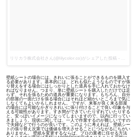
リリカラ株式会社さん(@lilycolor.co)がシェアした投稿
-
2018
壁紙シートの場合には、きれいに張ることができるものを購入す
る必要があります。基本的には、どれも似たようなものですが張
り替えをする場合にはしっかりとした道具を手に入れておかなけ
ればなりません。つまり、単に壁紙シートを購入しただけでは足
らず、それを張るための道具が重要になります。もちろん、自分
の部屋の一面だけを張る場合にはそれほど細かいところまで気に
しなくてもよいかもしれません。 ですが、来客が良く来る部屋
の場合には可能なかぎりきれいに張り付けることで良い印象を与
える可能性があります。すき間ができていたりずれていたりする
と、安っぽいイメージになってしまいますので、以内に行ってい
きましょう。現状に関しては、一人で作業するのが難しいですの
で夫婦などで行うのが良いです。このように考えれば、壁紙シー
トの張り替え次第では価値を増大させることにつながるにちがい
ありません。 壁紙を変更するならば、プロの業者に任せる方法