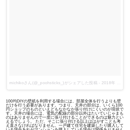
michikoさん(@_poohsticks_)がシェアした投稿
-
2018年 6月月21日午前12時38分PDT
100均DIYの壁紙を利用する場合には、部屋全体を行うよりも壁
だけを行う必要があります。つまり、天井の部分は、いくら100
円ショップのものといえどもなかなか張り付けにくいのが現状で
す。天井の場合には、電気の配線の部分以外はたいていじゃまも
のはありませんので一度に張り付けることができるのは魅力とい
えるでしょう。 ただ、そこに張り付ける以上ははがすことも考
え直さなければなりません。一戸建て住宅を建築したり購入して
いる場合あれがマンションを購入している場合は関係ありません