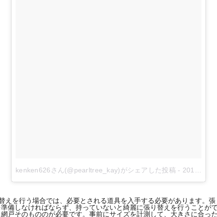
kenken626さん(@pearltree_kay)がシェアした投稿
-
2018年 7月月27日午前6時17分PDT
り替えを行う場合では、必要とされる道具を入手する必要があります。
を準備しなければならず、持っていないと綺麗に張り替えを行うことが
ら網戸そのもののが必要です。事前にサイズを計測して、大きさに合っ