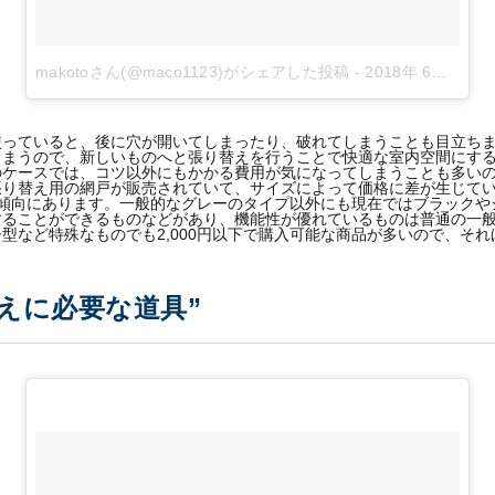
makotoさん(@maco1123)がシェアした投稿
-
2018年 6月月12日午前12時13分PDT
使っていると、後に穴が開いてしまったり、破れてしまうことも目立ち
しまうので、新しいものへと張り替えを行うことで快適な室内空間にす
のケースでは、コツ以外にもかかる費用が気になってしまうことも多い
り替え用の網戸が販売されていて、サイズによって価格に差が生じてい
多い傾向にあります。一般的なグレーのタイプ以外にも現在ではブラック
することができるものなどがあり、機能性が優れているものは普通の一
型など特殊なものでも2,000円以下で購入可能な商品が多いので、そ
えに必要な道具”