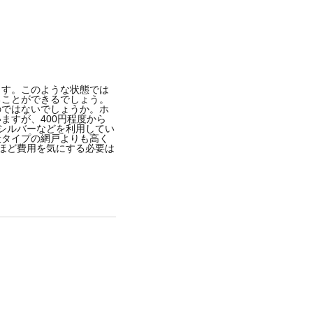
ます。このような状態では
ることができるでしょう。
のではないでしょうか。ホ
ますが、400円程度から
やシルバーなどを利用してい
般タイプの網戸よりも高く
れほど費用を気にする必要は