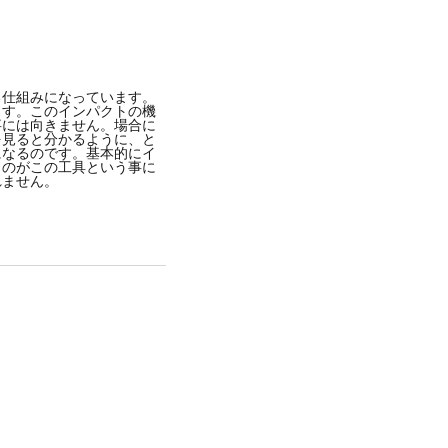
-
2018年 8月月17日午前1時11分PDT
る仕組みになっています。
ます。このインパクトの機
事には向きません。場合に
を見ると分かるように、と
になるのです。基本的にイ
ものがこの工具という事に
れません。