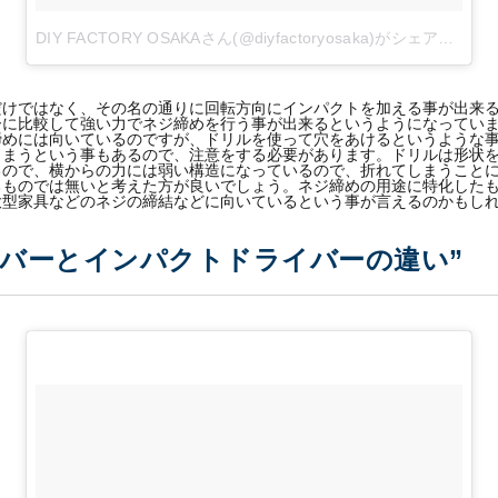
DIY FACTORY OSAKAさん(@diyfactoryosaka)がシェアした投稿
だけではなく、その名の通りに回転方向にインパクトを加える事が出来
ーに比較して強い力でネジ締めを行う事が出来るというようになってい
締めには向いているのですが、ドリルを使って穴をあけるというような
しまうという事もあるので、注意をする必要があります。ドリルは形状
るので、横からの力には弱い構造になっているので、折れてしまうこと
るものでは無いと考えた方が良いでしょう。ネジ締めの用途に特化した
大型家具などのネジの締結などに向いているという事が言えるのかもし
イバーとインパクトドライバーの違い”