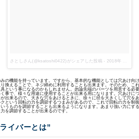
さとしさん(@ksatoshi0422)がシェアした投稿
-
2018年 1月月28日午前2時22分PST
のみの機能を持っています。ですから、基本的な機能としては穴あけ向
取り換えることで、ネジ締めに利用することも出来ます。そのため、こ
工具という事になるのかもしれません。勿論先端のパーツを用意する必
いく事で、様々な用途に使用することが出来る用になります。穴あけに
事が出来るので、大きな穴をあけるときに、徐々に径を大きくして穴を
ルクという回転の力を調節するつまみがあるので、これで回転の力を制
というものを調節することも出来るようになります。あまり強い力にす
た力を調節することが出来るのです。
ライバーとは”