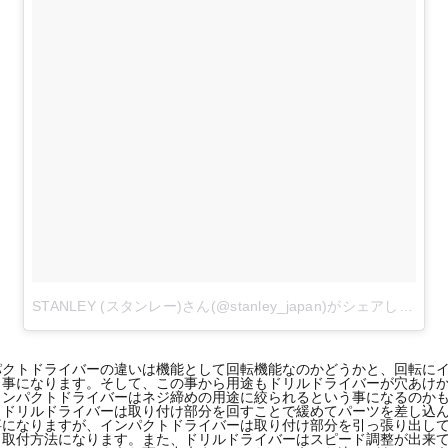
STANLEY (スタンレー)さん(@stanley_japan)がシェアした投稿
パクトドライバーの違いは機能として回転機能なのかどうかと、回転に
う事になります。そして、この事から用途もドリルドライバーが穴あけ
ンパクトドライバーはネジ締めの用途に絞られるという事になるのかも
、ドリルドライバーは取り付け部分を回すことで緩めてパーツを差し込
事になりますが、インパクトドライバーは取り付け部分を引っ張り出し
う取付方法になります。また、ドリルドライバーはスピード調整が出来