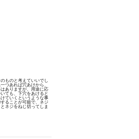
けのものと考えていいでし
れ一つあれば穴あけから、
要はありますが、用途に応
ついても、下穴をあけると
あけていくというような事
御することが可能で、ネジ
るとネジをねじ切ってしま