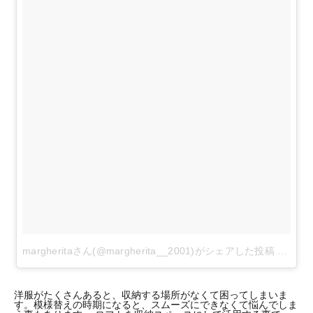
margheritaさん(@margherita__2001)がシェアした投稿
-
201
洋服がたくさんあると、収納する場所がなくて困ってしまいま
す。模様替えの時期になると、スムーズにできなくて悩んでしま