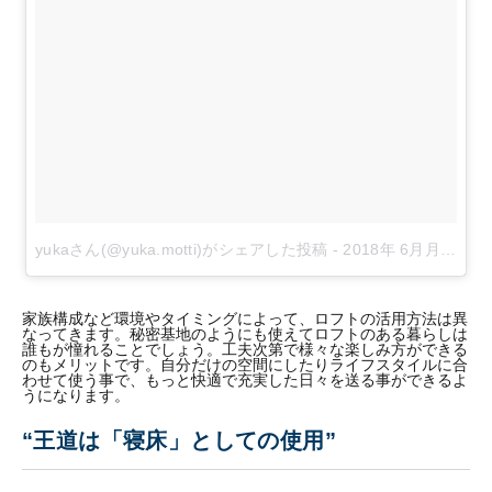
yukaさん(@yuka.motti)がシェアした投稿
-
2018年 6月月7日午後4時24分PDT
家族構成など環境やタイミングによって、ロフトの活用方法は異
なってきます。秘密基地のようにも使えてロフトのある暮らしは
誰もが憧れることでしょう。工夫次第で様々な楽しみ方ができる
のもメリットです。自分だけの空間にしたりライフスタイルに合
わせて使う事で、もっと快適で充実した日々を送る事ができるよ
うになります。
“王道は「寝床」としての使用”