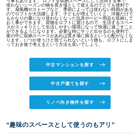
う事もあります。 ロフトを収納スペースにして活用する事で、
使わないシーズンの物を置き場として使えるのでとても便利で
す。扇風機やストーブなど、季節によっては使わない時期がある
のでロフトが大活躍します。子どもが増えていくと、洋服だけで
もかなりの量になり使わなくなった玩具やベビー用品も収納して
おく事ができます。荷物をロフトに置けるので、生活するスペー
スがスッキリとして生活しやすい環境になって快適に過ごすこと
ができるようになります。必要な時にサッと出せるのも便利で、
家の中に収納スペースがあれば置き場に困るという心配がなくな
ります。いつか使うけど捨てられないという物も、ロフトにしま
っておき後で考えるという方法も良いでしょう。
中古マンションを探す
中古戸建てを探す
リノベ向き物件を探す
“趣味のスペースとして使うのもアリ”