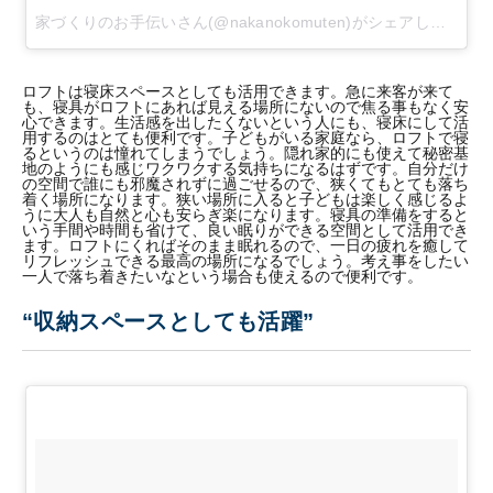
家づくりのお手伝いさん(@nakanokomuten)がシェアした投稿
-
ロフトは寝床スペースとしても活用できます。急に来客が来て
も、寝具がロフトにあれば見える場所にないので焦る事もなく安
心できます。生活感を出したくないという人にも、寝床にして活
用するのはとても便利です。子どもがいる家庭なら、ロフトで寝
るというのは憧れてしまうでしょう。隠れ家的にも使えて秘密基
地のようにも感じワクワクする気持ちになるはずです。自分だけ
の空間で誰にも邪魔されずに過ごせるので、狭くてもとても落ち
着く場所になります。狭い場所に入ると子どもは楽しく感じるよ
うに大人も自然と心も安らぎ楽になります。寝具の準備をすると
いう手間や時間も省けて、良い眠りができる空間として活用でき
ます。ロフトにくればそのまま眠れるので、一日の疲れを癒して
リフレッシュできる最高の場所になるでしょう。考え事をしたい
一人で落ち着きたいなという場合も使えるので便利です。
“収納スペースとしても活躍”