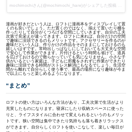
mochimochiさん(@mochimochi_hare)がシェアした投稿
-
201
漫画が好きだという人は、ロフトに漫画本をディスプレイして置
くのも良いでしょう。ただ置くのではなく、揃えて置いたり棚を
作ったりして自分がくつろげる空間にしていきます。自分の工夫
次第で見栄えが違ってきます。ロフトに来れば、自分だけの空間
で趣味に没頭できるのもメリットです。アクセサリーを作るのが
趣味だという人は、作りかけの作品をそのままにしておけるのも
嬉しいはずです。常時出しっぱなしにしておいても大丈夫な空間
で安心して作業ができます。片付けるという時間も省けて、道具
を広げておけるので散らかっていても気になりません。小さな子
供がいるという家庭は、子どもに邪魔をされずに作業ができたり
趣味に没頭できる時間がストレス解消にもなるでしょう。生活空
間から離れて自分らしく使う事で、最高の場所になり趣味が今ま
で以上にもっと楽しめるようになります。
“まとめ”
ロフトの使い方はいろんな方法があり、工夫次第で生活がより
充実したものになります。寝床にしたり収納スペースに使った
りと、ライフスタイルに合わせて変えられるというのもメリッ
トです。狭い空間は集中できたり気持ちも落ち着きリラックス
ができます。自分らしくロフトを使いこなして、楽しい毎日が