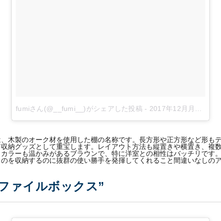
fumiさん(@__fumi__)がシェアした投稿
-
2017年12月月25日午前1時19分PST
は、木製のオーク材を使用した棚の名称です。長方形や正方形など形も
ア収納グッズとして重宝します。レイアウト方法も縦置きや横置き、複
。カラーも温かみがあるブラウンで、特に洋室との相性はバッチリです
ものを収納するのに抜群の使い勝手を発揮してくれること間違いなしの
ファイルボックス”