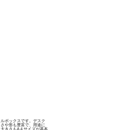
イルボックスです。デスク
きさや形も豊富で、用途に
大きさもA４サイズが基本