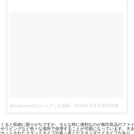
@mahome31がシェアした投稿
-
2018年 4月月20日午後9時34分PDT
てくると収納に困りがちですが、そんな時に便利なのが無印良品のファ
ンやリビングなど色々な場所で使用することが可能になっています。大
がカットされたスタンドタイプや真っ直ぐなスタンダードタイプがあり、