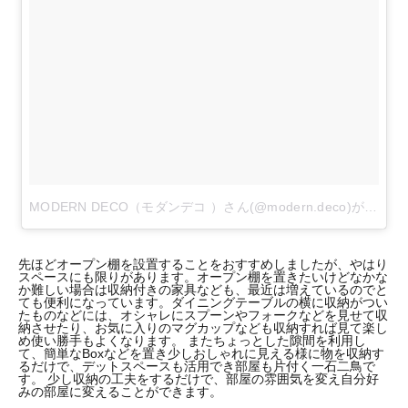
MODERN DECO（モダンデコ ）さん(@modern.deco)がシェアした投稿
先ほどオープン棚を設置することをおすすめしましたが、やはり
スペースにも限りがあります。オープン棚を置きたいけどなかな
か難しい場合は収納付きの家具なども、最近は増えているのでと
ても便利になっています。ダイニングテーブルの横に収納がつい
たものなどには、オシャレにスプーンやフォークなどを見せて収
納させたり、お気に入りのマグカップなども収納すれば見て楽し
め使い勝手もよくなります。 またちょっとした隙間を利用し
て、簡単なBoxなどを置き少しおしゃれに見える様に物を収納す
るだけで、デットスペースも活用でき部屋も片付く一石二鳥で
す。 少し収納の工夫をするだけで、部屋の雰囲気を変え自分好
みの部屋に変えることができます。