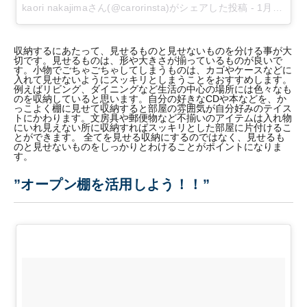
kaori nakajimaさん(@carorinsta)がシェアした投稿
-
1月 9, 2018 at 7:27午後 PST
収納するにあたって、見せるものと見せないものを分ける事が大
切です。見せるものは、形や大きさが揃っているものが良いで
す。小物でごちゃごちゃしてしまうものは、カゴやケースなどに
入れて見せないようにスッキリとしまうことをおすすめします。
例えばリビング、ダイニングなど生活の中心の場所には色々なも
のを収納していると思います。自分の好きなCDや本などを、か
っこよく棚に見せて収納すると部屋の雰囲気が自分好みのテイス
トにかわります。文房具や郵便物など不揃いのアイテムは入れ物
にいれ見えない所に収納すればスッキリとした部屋に片付けるこ
とができます。 全てを見せる収納にするのではなく、見せるも
のと見せないものをしっかりとわけることがポイントになりま
す。
”オープン棚を活用しよう！！”