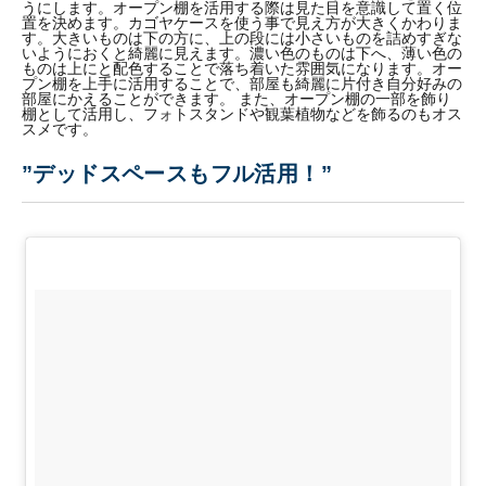
うにします。オープン棚を活用する際は見た目を意識して置く位
置を決めます。カゴヤケースを使う事で見え方が大きくかわりま
す。大きいものは下の方に、上の段には小さいものを詰めすぎな
いようにおくと綺麗に見えます。濃い色のものは下へ、薄い色の
ものは上にと配色することで落ち着いた雰囲気になります。オー
プン棚を上手に活用することで、部屋も綺麗に片付き自分好みの
部屋にかえることができます。 また、オープン棚の一部を飾り
棚として活用し、フォトスタンドや観葉植物などを飾るのもオス
スメです。
”デッドスペースもフル活用！”