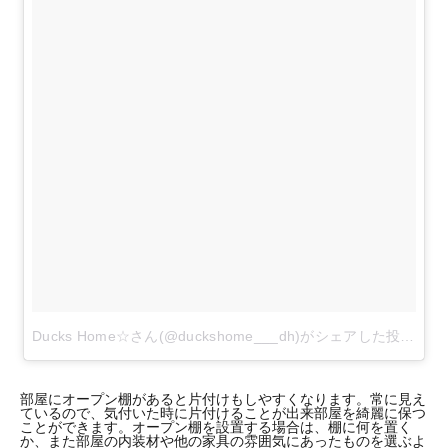
Ducks Home☆さん(@duckshome___dh)がシェアした投稿
-
12
部屋にオープン棚があると片付けもしやすくなります。常に見え
ているので、気付いた時に片付けることが出来部屋を綺麗に保つ
ことができます。オープン棚を設置する場合は、棚に何を置く
か、また部屋の内装材や他の家具の雰囲気にあったものを選ぶよ