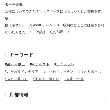
ターを採用。
③柱によってできたデットスペースにはちょっとした書棚を作
成。
他にもサンルームやWIC、パントリー収納などここには書ききれ
ないたくさんアイデア詰まったお部屋に！
キーワード
#築25年以上
#和テイスト
#ナチュラル
#こだわりインテリア
#こだわりキッチン
#ひとり暮らし
#ふたり暮らし
#子育てに優しい
#自宅で仕事
店舗情報