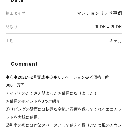
Data
マンションリノベ事例
施工タイプ
3LDK→2LDK
間取り
２ヶ月
工期
Comment
◆◇◆2021年2月完成◆◇◆リノベーション参考価格→約
900 万円
アイデアのたくさん詰まったお部屋になりました！
お部屋のポイントを3つご紹介！
①リビングの壁面には快適な空気と湿度を保ってくれるエコカラ
ットを大胆に使用。
②和室の奥には作業スペースとして使える掘りごたつ風のカウン