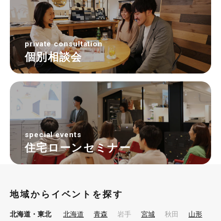
private consultation
個別相談会
special events
住宅ローンセミナー
地域からイベントを探す
北海道・東北
北海道
青森
岩手
宮城
秋田
山形