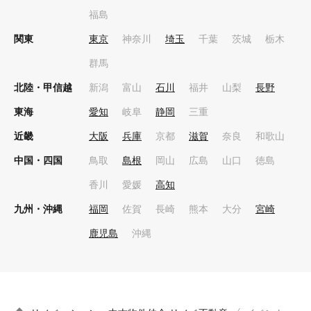
福島
関東
東京
神奈川
埼玉
千葉
茨城
栃木
群馬
北陸・甲信越
新潟
富山
石川
福井
山梨
長野
東海
愛知
岐阜
静岡
三重
近畿
大阪
兵庫
京都
滋賀
奈良
和歌山
中国・四国
鳥取
島根
岡山
広島
山口
徳島
香川
愛媛
高知
九州・沖縄
福岡
佐賀
長崎
熊本
大分
宮崎
鹿児島
沖縄