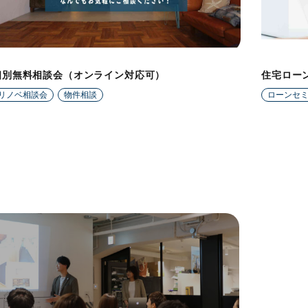
個別無料相談会（オンライン対応可）
住宅ロー
リノベ相談会
物件相談
ローンセ