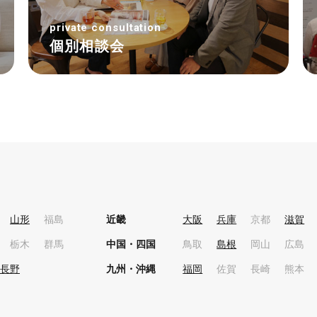
private consultation
個別相談会
山形
福島
近畿
大阪
兵庫
京都
滋賀
栃木
群馬
中国・四国
鳥取
島根
岡山
広島
長野
九州・沖縄
福岡
佐賀
長崎
熊本