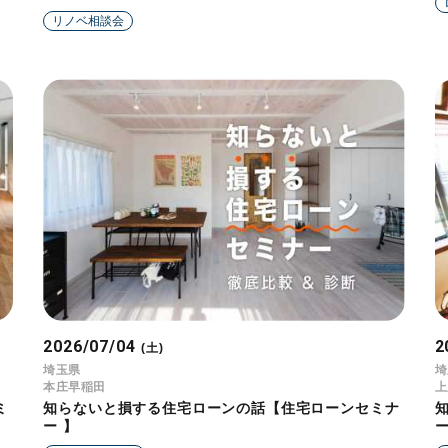
リノベ相談会
2026/07/04
2
(土)
埼玉県
埼
本庄早稲田
上
ミ
知らないと損する住宅ローンの話【住宅ローンセミナ
ー 】
ー