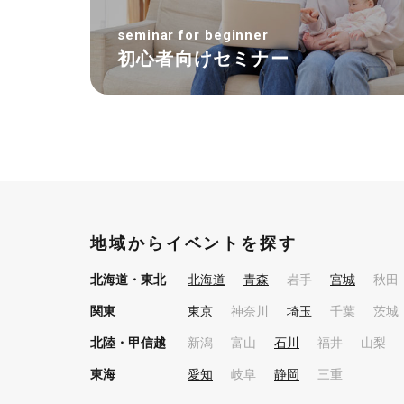
seminar for beginner
初心者向けセミナー
地域からイベントを探す
北海道・東北
北海道
青森
岩手
宮城
秋田
関東
東京
神奈川
埼玉
千葉
茨城
北陸・甲信越
新潟
富山
石川
福井
山梨
東海
愛知
岐阜
静岡
三重