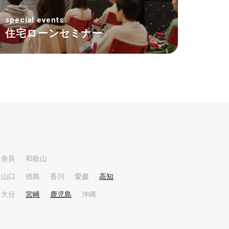
special events
住宅ローンセミナー
奈良
和歌山
山口
徳島
香川
愛媛
高知
大分
宮崎
鹿児島
沖縄