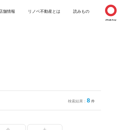
店舗情報
リノベ不動産とは
読みもの
8
検索結果：
件
金
土
日
月