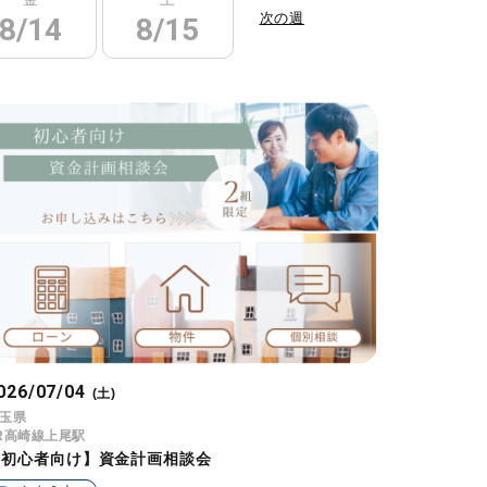
次の週
8/14
8/15
8/16
8/17
026/07/04
(土)
玉県
R高崎線上尾駅
【初心者向け】資金計画相談会