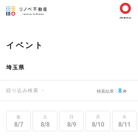
イベント
埼玉県
8
絞り込み検索
検索結果：
件
金
土
日
月
火
8/7
8/8
8/9
8/10
8/11