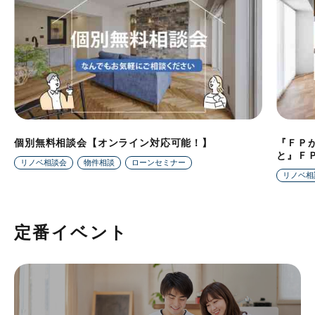
個別無料相談会【オンライン対応可能！】
『ＦＰ
と』Ｆ
リノベ相談会
物件相談
ローンセミナー
リノベ相
定番イベント