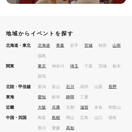
地域からイベントを探す
北海道・東北
北海道
青森
岩手
宮城
秋田
山形
福島
関東
東京
神奈川
埼玉
千葉
茨城
栃木
群馬
北陸・甲信越
新潟
富山
石川
福井
山梨
長野
東海
愛知
岐阜
静岡
三重
近畿
大阪
兵庫
京都
滋賀
奈良
和歌山
中国・四国
鳥取
島根
岡山
広島
山口
徳島
香川
愛媛
高知