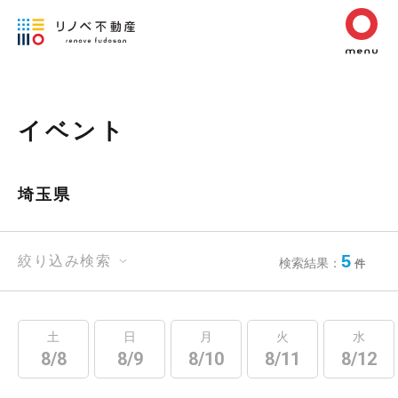
イベント
埼玉県
5
絞り込み検索
検索結果：
件
土
日
月
火
水
8/8
8/9
8/10
8/11
8/12