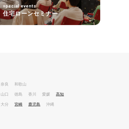
special events
住宅ローンセミナー
奈良
和歌山
山口
徳島
香川
愛媛
高知
大分
宮崎
鹿児島
沖縄