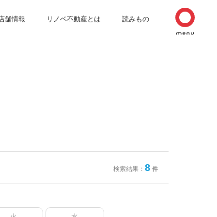
店舗情報
リノベ不動産とは
読みもの
8
検索結果：
件
火
水
木
金