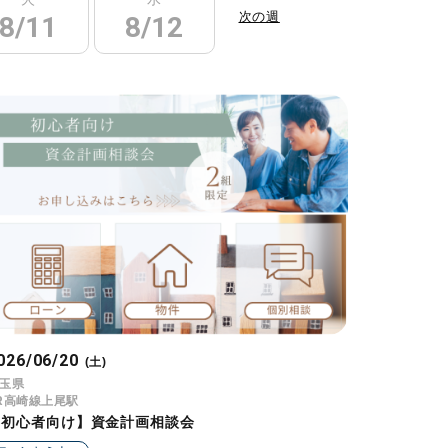
次の週
8/11
8/12
8/13
8/14
026/06/20
(土)
玉県
R高崎線上尾駅
【初心者向け】資金計画相談会