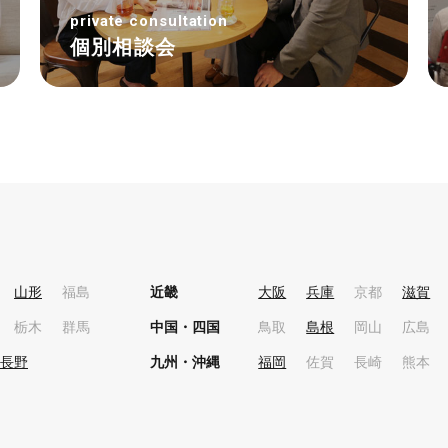
private consultation
個別相談会
山形
福島
近畿
大阪
兵庫
京都
滋賀
栃木
群馬
中国・四国
鳥取
島根
岡山
広島
長野
九州・沖縄
福岡
佐賀
長崎
熊本