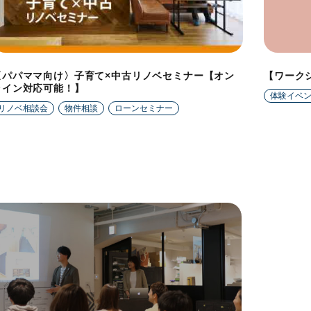
〈パパママ向け〉子育て×中古リノベセミナー【オン
【ワーク
ライン対応可能！】
体験イベ
リノベ相談会
物件相談
ローンセミナー