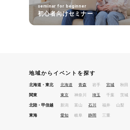
seminar for beginner
初心者向けセミナー
地域からイベントを探す
北海道・東北
北海道
青森
岩手
宮城
秋田
関東
東京
神奈川
埼玉
千葉
茨城
北陸・甲信越
新潟
富山
石川
福井
山梨
東海
愛知
岐阜
静岡
三重