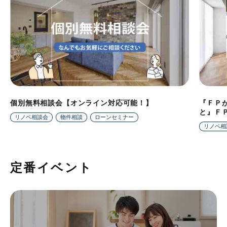
個別無料相談会【オンライン対応可能！】
『ＦＰ
と』Ｆ
リノベ相談会
物件相談
ローンセミナー
リノベ相
定番イベント