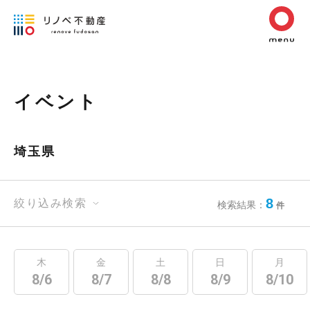
イベント
埼玉県
8
絞り込み検索
検索結果：
件
木
金
土
日
月
8/6
8/7
8/8
8/9
8/10