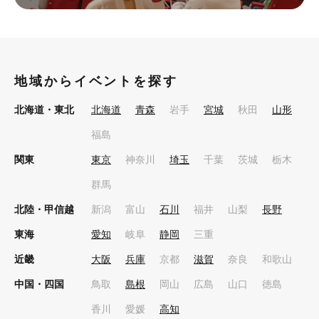
地域からイベントを探す
北海道・東北
北海道
青森
岩手
宮城
秋田
山形
福島
関東
東京
神奈川
埼玉
千葉
茨城
栃木
群馬
北陸・甲信越
新潟
富山
石川
福井
山梨
長野
東海
愛知
岐阜
静岡
三重
近畿
大阪
兵庫
京都
滋賀
奈良
和歌山
中国・四国
鳥取
島根
岡山
広島
山口
徳島
香川
愛媛
高知