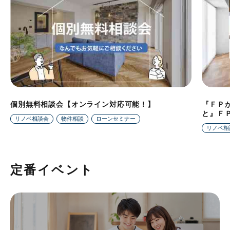
個別無料相談会【オンライン対応可能！】
『ＦＰ
と』Ｆ
リノベ相談会
物件相談
ローンセミナー
リノベ相
定番イベント