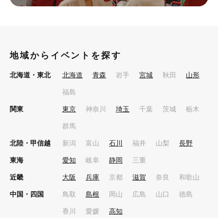
地域からイベントを探す
北海道・東北
北海道
青森
岩手
宮城
秋田
山形
福島
関東
東京
神奈川
埼玉
千葉
茨城
栃木
群馬
北陸・甲信越
新潟
富山
石川
福井
山梨
長野
東海
愛知
岐阜
静岡
三重
近畿
大阪
兵庫
京都
滋賀
奈良
和歌山
中国・四国
鳥取
島根
岡山
広島
山口
徳島
香川
愛媛
高知