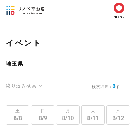
イベント
埼玉県
8
絞り込み検索
検索結果：
件
土
日
月
火
水
8/8
8/9
8/10
8/11
8/12