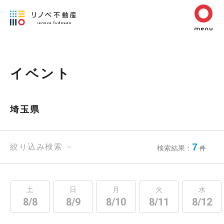
イベント
埼玉県
7
絞り込み検索
検索結果：
件
土
日
月
火
水
8/8
8/9
8/10
8/11
8/12