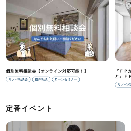
個別無料相談会【オンライン対応可能！】
『ＦＰ
と』Ｆ
リノベ相談会
物件相談
ローンセミナー
リノベ相
定番イベント