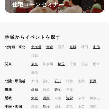
住宅ローンセミナー
地域からイベントを探す
北海道・東北
北海道
青森
岩手
宮城
秋田
山形
福島
関東
東京
神奈川
埼玉
千葉
茨城
栃木
群馬
北陸・甲信越
新潟
富山
石川
福井
山梨
長野
東海
愛知
岐阜
静岡
三重
近畿
大阪
兵庫
京都
滋賀
奈良
和歌山
中国・四国
鳥取
島根
岡山
広島
山口
徳島