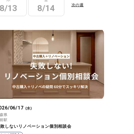
次の週
8/13
8/14
8/15
8/16
026/06/17
(水)
森県
前駅
失敗しないリノベーション個別相談会