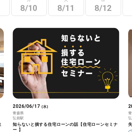
8/10
8/11
8/12
2026/06/17
2
(水)
青森県
青
弘前駅
弘
ミ
知らないと損する住宅ローンの話【住宅ローンセミナ
ー 】