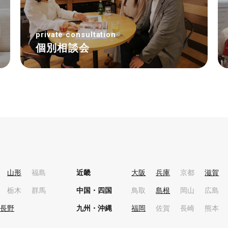
private consultation
個別相談会
山形
福島
近畿
大阪
兵庫
京都
滋賀
栃木
群馬
中国・四国
鳥取
島根
岡山
広島
長野
九州・沖縄
福岡
佐賀
長崎
熊本