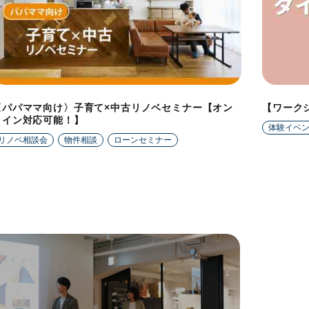
〈パパママ向け〉子育て×中古リノベセミナー【オン
【ワーク
ライン対応可能！】
体験イベ
リノベ相談会
物件相談
ローンセミナー