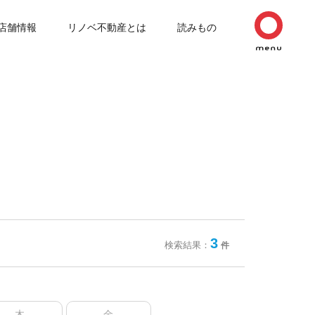
店舗情報
リノベ不動産とは
読みもの
3
検索結果：
件
木
金
土
日