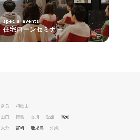
special events
住宅ローンセミナー
奈良
和歌山
山口
徳島
香川
愛媛
高知
大分
宮崎
鹿児島
沖縄