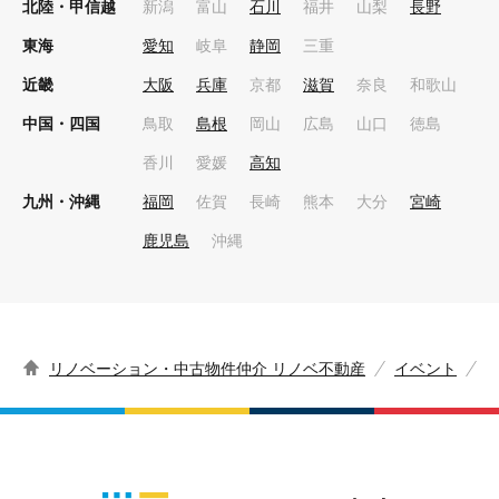
北陸・甲信越
新潟
富山
石川
福井
山梨
長野
東海
愛知
岐阜
静岡
三重
近畿
大阪
兵庫
京都
滋賀
奈良
和歌山
中国・四国
鳥取
島根
岡山
広島
山口
徳島
香川
愛媛
高知
九州・沖縄
福岡
佐賀
長崎
熊本
大分
宮崎
鹿児島
沖縄
リノベーション・中古物件仲介 リノベ不動産
イベント