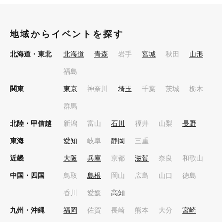
地域からイベントを探す
北海道・東北
北海道
青森
岩手
宮城
秋田
山形
福島
関東
東京
神奈川
埼玉
千葉
茨城
栃木
群馬
北陸・甲信越
新潟
富山
石川
福井
山梨
長野
東海
愛知
岐阜
静岡
三重
近畿
大阪
兵庫
京都
滋賀
奈良
和歌山
中国・四国
鳥取
島根
岡山
広島
山口
徳島
香川
愛媛
高知
九州・沖縄
福岡
佐賀
長崎
熊本
大分
宮崎