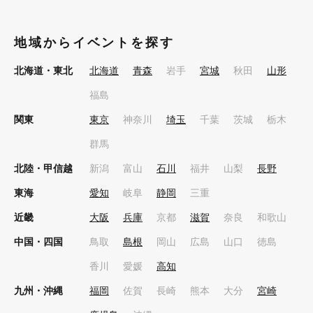
地域からイベントを探す
北海道・東北
北海道
青森
岩手
宮城
秋田
山形
福島
関東
東京
神奈川
埼玉
千葉
茨城
栃木
群馬
北陸・甲信越
新潟
富山
石川
福井
山梨
長野
東海
愛知
岐阜
静岡
三重
近畿
大阪
兵庫
京都
滋賀
奈良
和歌山
中国・四国
鳥取
島根
岡山
広島
山口
徳島
香川
愛媛
高知
九州・沖縄
福岡
佐賀
長崎
熊本
大分
宮崎