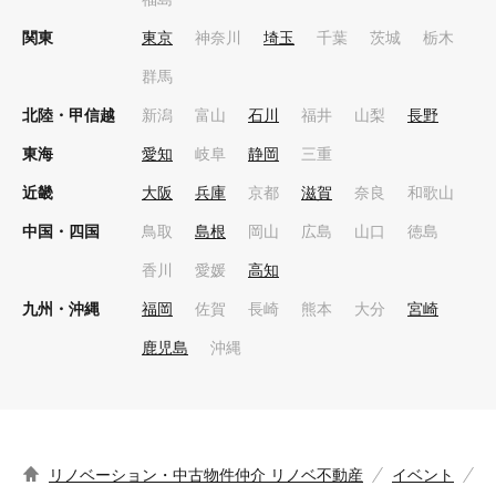
関東
東京
神奈川
埼玉
千葉
茨城
栃木
群馬
北陸・甲信越
新潟
富山
石川
福井
山梨
長野
東海
愛知
岐阜
静岡
三重
近畿
大阪
兵庫
京都
滋賀
奈良
和歌山
中国・四国
鳥取
島根
岡山
広島
山口
徳島
香川
愛媛
高知
九州・沖縄
福岡
佐賀
長崎
熊本
大分
宮崎
鹿児島
沖縄
リノベーション・中古物件仲介 リノベ不動産
イベント