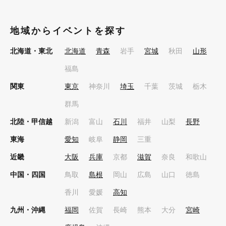
地域からイベントを探す
北海道・東北
北海道
青森
岩手
宮城
秋田
山形
福島
関東
東京
神奈川
埼玉
千葉
茨城
栃木
群馬
北陸・甲信越
新潟
富山
石川
福井
山梨
長野
東海
愛知
岐阜
静岡
三重
近畿
大阪
兵庫
京都
滋賀
奈良
和歌山
中国・四国
鳥取
島根
岡山
広島
山口
徳島
香川
愛媛
高知
九州・沖縄
福岡
佐賀
長崎
熊本
大分
宮崎