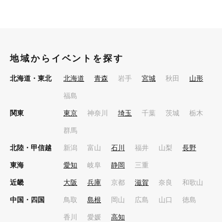
地域からイベントを探す
北海道・東北
北海道
青森
岩手
宮城
秋田
山形
福島
関東
東京
神奈川
埼玉
千葉
茨城
栃木
群馬
北陸・甲信越
新潟
富山
石川
福井
山梨
長野
東海
愛知
岐阜
静岡
三重
近畿
大阪
兵庫
京都
滋賀
奈良
和歌山
中国・四国
鳥取
島根
岡山
広島
山口
徳島
香川
愛媛
高知