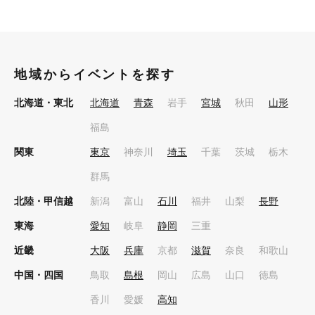
地域からイベントを探す
北海道・東北
北海道
青森
岩手
宮城
秋田
山形
福島
関東
東京
神奈川
埼玉
千葉
茨城
栃木
群馬
北陸・甲信越
新潟
富山
石川
福井
山梨
長野
東海
愛知
岐阜
静岡
三重
近畿
大阪
兵庫
京都
滋賀
奈良
和歌山
中国・四国
鳥取
島根
岡山
広島
山口
徳島
香川
愛媛
高知