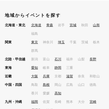
地域からイベントを探す
北海道・東北
北海道
青森
岩手
宮城
秋田
山形
福島
関東
東京
神奈川
埼玉
千葉
茨城
栃木
群馬
北陸・甲信越
新潟
富山
石川
福井
山梨
長野
東海
愛知
岐阜
静岡
三重
近畿
大阪
兵庫
京都
滋賀
奈良
和歌山
中国・四国
鳥取
島根
岡山
広島
山口
徳島
香川
愛媛
高知
九州・沖縄
福岡
佐賀
長崎
熊本
大分
宮崎