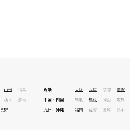
山形
福島
近畿
大阪
兵庫
京都
滋賀
栃木
群馬
中国・四国
鳥取
島根
岡山
広島
長野
九州・沖縄
福岡
佐賀
長崎
熊本