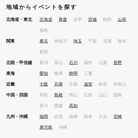
地域からイベントを探す
北海道・東北
北海道
青森
岩手
宮城
秋田
山形
福島
関東
東京
神奈川
埼玉
千葉
茨城
栃木
群馬
北陸・甲信越
新潟
富山
石川
福井
山梨
長野
東海
愛知
岐阜
静岡
三重
近畿
大阪
兵庫
京都
滋賀
奈良
和歌山
中国・四国
鳥取
島根
岡山
広島
山口
徳島
香川
愛媛
高知
九州・沖縄
福岡
佐賀
長崎
熊本
大分
宮崎
鹿児島
沖縄