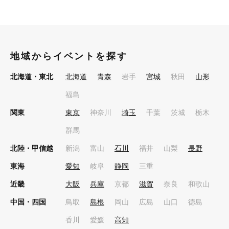
地域からイベントを探す
北海道・東北
北海道
青森
岩手
宮城
秋田
山形
福島
関東
東京
神奈川
埼玉
千葉
茨城
栃木
群馬
北陸・甲信越
新潟
富山
石川
福井
山梨
長野
東海
愛知
岐阜
静岡
三重
近畿
大阪
兵庫
京都
滋賀
奈良
和歌山
中国・四国
鳥取
島根
岡山
広島
山口
徳島
香川
愛媛
高知