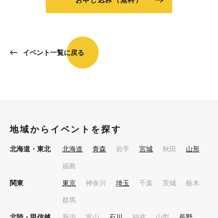
お申し込み（無料）
イベント一覧に戻る
地域からイベントを探す
北海道・東北
北海道
青森
岩手
宮城
秋田
山形
福島
関東
東京
神奈川
埼玉
千葉
茨城
栃木
群馬
北陸・甲信越
新潟
富山
石川
福井
山梨
長野