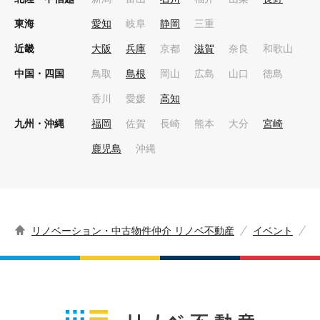
東海
愛知
岐阜
静岡
三重
近畿
大阪
兵庫
京都
滋賀
奈良
和歌山
中国・四国
鳥取
島根
岡山
広島
山口
徳島
香川
愛媛
高知
九州・沖縄
福岡
佐賀
長崎
熊本
大分
宮崎
鹿児島
沖縄
リノベーション・中古物件仲介 リノベ不動産
イベント