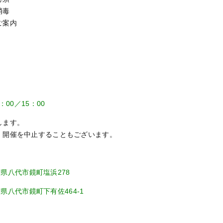
消毒
ご案内
：00／15：00
します。
、開催を中止することもございます。
熊本県八代市鏡町塩浜278
県八代市鏡町下有佐464-1