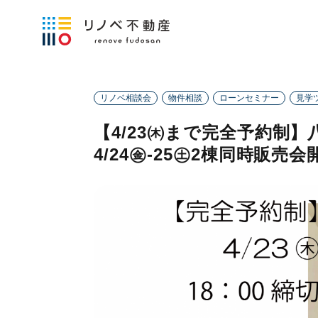
リノベ相談会
物件相談
ローンセミナー
見学
【4/23㈭まで完全予約制
4/24㊎-25㊏2棟同時販売会