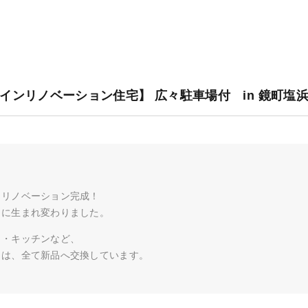
インリノベーション住宅】 広々駐車場付 in 鏡町塩
月リノベーション完成！
もに生まれ変わりました。
呂・キッチンなど、
りは、全て新品へ交換しています。