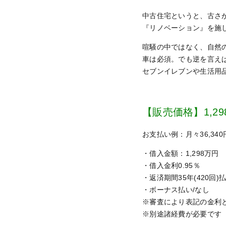
中古住宅というと、古さ
『リノベーション』を施
喧騒の中ではなく、自然
車は必須。でも逆を言え
セブンイレブンや生活用
【販売価格】1,29
お支払い例：月々36,340
・借入金額：1,298万円
・借入金利0.95％
・返済期間35年(420回)
・ボーナス払い/なし
※審査により表記の金利
※別途諸経費が必要です