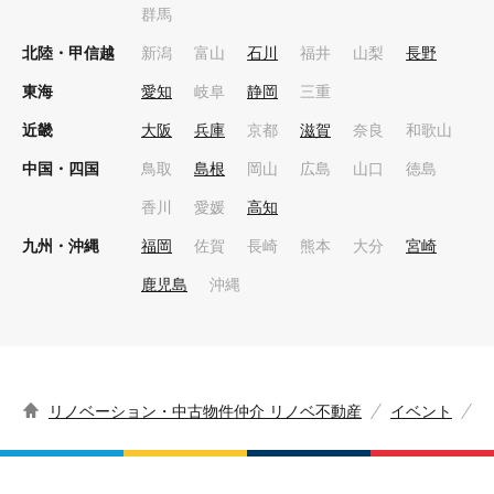
群馬
北陸・甲信越
新潟
富山
石川
福井
山梨
長野
東海
愛知
岐阜
静岡
三重
近畿
大阪
兵庫
京都
滋賀
奈良
和歌山
中国・四国
鳥取
島根
岡山
広島
山口
徳島
香川
愛媛
高知
九州・沖縄
福岡
佐賀
長崎
熊本
大分
宮崎
鹿児島
沖縄
リノベーション・中古物件仲介 リノベ不動産
イベント