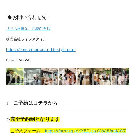
◆お問い合わせ先：
リノベ不動産 札幌白石店
株式会社ライフスタイル
https://renovefudosan-lifestyle.com
011-887-0650
↓ ご予約はコチラから ↓
完全予約制となります
※
ご予約フォーム
https://forms.gle/YXED1pxGWAB9gdAW7