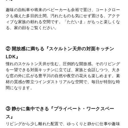
趣味の自転車や将来のベビーカーも余裕で置け、コートクロー
クも備えた多目的土間。汚れたものも気にせず置ける、アクテ
ィブな家族の頼れる空間です。「ただいま」がもっと楽しくな
る、家の顔をご覧ください。
② 開放感に満ちる『スケルトン天井の対面キッチン
LDK』
憧れのスケルトン天井が生む、圧倒的な開放感。そのリビング
を一望できる対面キッチンに立てば、家族と会話しつつ、大き
な窓の外に広がる豊平川の自然や夜空の花火も楽しめます。素
材の質感が際立つインダストリアルな空間で、毎日が特別な時
間になります。
③ 静かに集中できる『プライベート・ワークスペー
ス』
リビングから少し離れた配置で、ゆっくりと静かに仕事や趣味