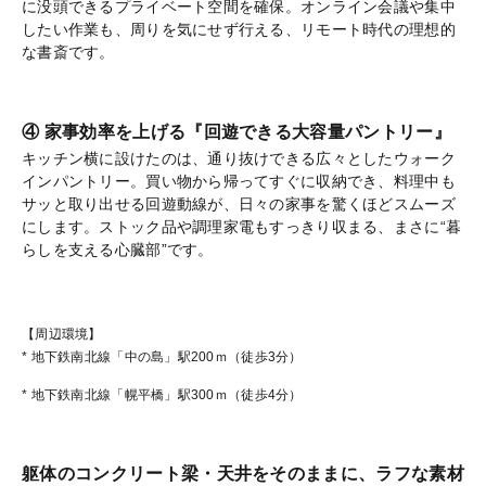
に没頭できるプライベート空間を確保。オンライン会議や集中
したい作業も、周りを気にせず行える、リモート時代の理想的
な書斎です。
④ 家事効率を上げる『回遊できる大容量パントリー』
キッチン横に設けたのは、通り抜けできる広々としたウォーク
インパントリー。買い物から帰ってすぐに収納でき、料理中も
サッと取り出せる回遊動線が、日々の家事を驚くほどスムーズ
にします。ストック品や調理家電もすっきり収まる、まさに“暮
らしを支える心臓部”です。
【周辺環境】
* 地下鉄南北線
「中の島」
駅200ｍ（徒歩3分）
* 地下鉄南北線
「幌平橋」
駅300ｍ（徒歩4分）
躯体のコンクリート梁・天井をそのままに、ラフな素材