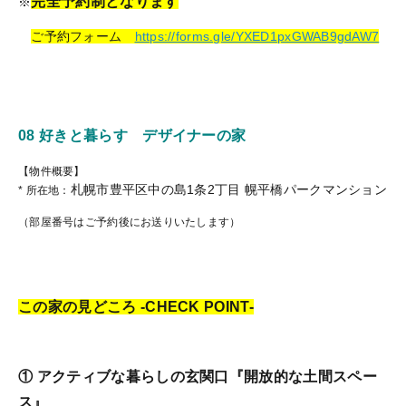
完全予約制となります
※
ご予約フォーム
https://forms.gle/YXED1pxGWAB9gdAW7
08 好きと暮らす デザイナーの家
【物件概要】
札幌市豊平区中の島1条2丁目 幌平橋パークマンション
* 所在地：
（部屋番号はご予約後にお送りいたします）
この家の見どころ -CHECK POINT-
① アクティブな暮らしの玄関口『開放的な土間スペー
ス』