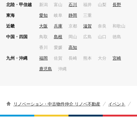
北陸・甲信越
新潟
富山
石川
福井
山梨
長野
東海
愛知
岐阜
静岡
三重
近畿
大阪
兵庫
京都
滋賀
奈良
和歌山
中国・四国
鳥取
島根
岡山
広島
山口
徳島
香川
愛媛
高知
九州・沖縄
福岡
佐賀
長崎
熊本
大分
宮崎
鹿児島
沖縄
リノベーション・中古物件仲介 リノベ不動産
イベント
シ